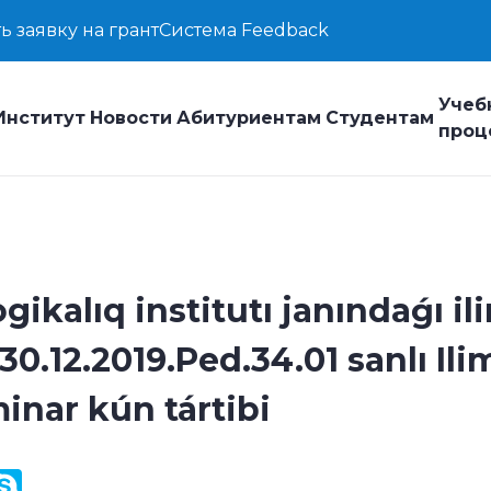
ь заявку на грант
Система Feedback
Учеб
Институт
Новости
Абитуриентам
Студентам
проц
kalıq institutı janındaǵı il
0.12.2019.Ped.34.01 sanlı Ili
inar kún tártibi
y
ail.Ru
Skype