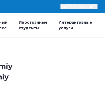
Русский
ный
Иностранные
Интерактивные
есс
студенты
услуги
imiy
miy