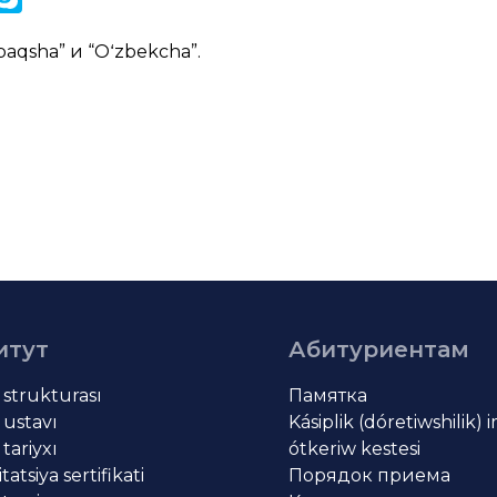
k
paqsha
” и “
Oʻzbekcha
”.
итут
Абитуриентам
t strukturası
Памятка
 ustavı
Kásiplik (dóretiwshilik) 
 tariyxı
ótkeriw kestesi
atsiya sertifikati
Порядок приема