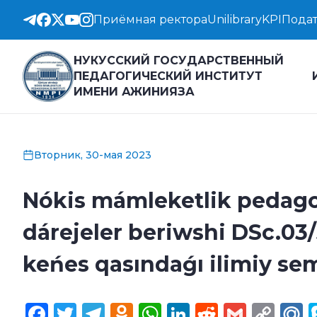
Приёмная ректора
Unilibrary
KPI
Подат
НУКУССКИЙ ГОСУДАРСТВЕННЫЙ
ПЕДАГОГИЧЕСКИЙ ИНСТИТУТ
ИМЕНИ АЖИНИЯЗА
Вторник, 30-мая 2023
Nókis mámleketlik pedagogi
dárejeler beriwshi DSc.03/3
keńes qasındaǵı ilimiy sem
Facebook
Twitter
Telegram
Odnoklassniki
WhatsApp
LinkedIn
Reddit
Gmail
Cop
M