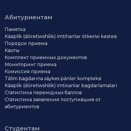
Абитуриентам
Памятка
Kásiplik (dóretiwshilik) imtihanlar ótkeriw kestesi
Порядок приема
Квоты
Комплект приемных документов
Мониторинг приема
Комиссия приема
Tálim baǵdarına sáykes pánler kompleksi
Kásiplik (dóretiwshilik) imtixanlar baǵdarlamaları
Статистика переходных баллов
Статистика заявления поступившие от
абитуриентов
Студентам