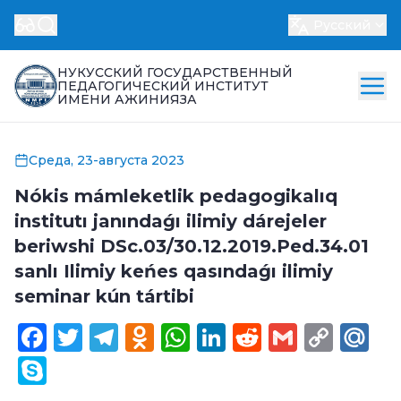
Русский
НУКУССКИЙ ГОСУДАРСТВЕННЫЙ
ПЕДАГОГИЧЕСКИЙ ИНСТИТУТ
ИМЕНИ АЖИНИЯЗА
Среда, 23-августа 2023
Nókis mámleketlik pedagogikalıq
institutı janındaǵı ilimiy dárejeler
beriwshi DSc.03/30.12.2019.Ped.34.01
sanlı Ilimiy keńes qasındaǵı ilimiy
seminar kún tártibi
Facebook
Twitter
Telegram
Odnoklassniki
WhatsApp
LinkedIn
Reddit
Gmail
Cop
Ma
Link
Skype