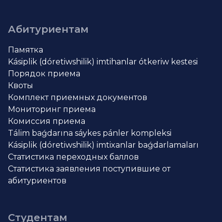
Абитуриентам
Памятка
Kásiplik (dóretiwshilik) imtihanlar ótkeriw kestesi
Порядок приема
Квоты
Комплект приемных документов
Мониторинг приема
Комиссия приема
Tálim baǵdarına sáykes pánler kompleksi
Kásiplik (dóretiwshilik) imtixanlar baǵdarlamaları
Статистика переходных баллов
Статистика заявления поступившие от
абитуриентов
Студентам