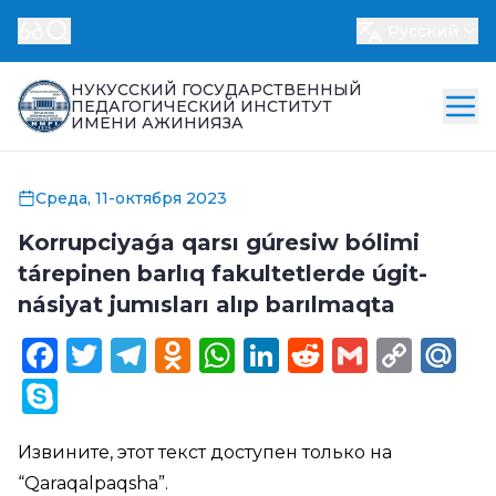
Русский
НУКУССКИЙ ГОСУДАРСТВЕННЫЙ
ПЕДАГОГИЧЕСКИЙ ИНСТИТУТ
ИМЕНИ АЖИНИЯЗА
Среда, 11-октября 2023
Korrupciyaǵa qarsı gúresiw bólimi
tárepinen barlıq fakultetlerde úgit-
násiyat jumısları alıp barılmaqta
Facebook
Twitter
Telegram
Odnoklassniki
WhatsApp
LinkedIn
Reddit
Gmail
Cop
Ma
Link
Skype
Извините, этот текст доступен только на
“
Qaraqalpaqsha
”.