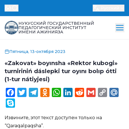
Русский
НУКУССКИЙ ГОСУДАРСТВЕННЫЙ
ПЕДАГОГИЧЕСКИЙ ИНСТИТУТ
ИМЕНИ АЖИНИЯЗА
Пятница, 13-октября 2023
«Zakovat» boyınsha «Rektor kubogi»
turniriniń dáslepki tur oyını bolıp ótti
(1-tur nátiyjesi)
Facebook
Twitter
Telegram
Odnoklassniki
WhatsApp
LinkedIn
Reddit
Gmail
Cop
Ma
Link
Skype
Извините, этот текст доступен только на
“
Qaraqalpaqsha
”.