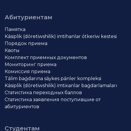
Абитуриентам
Памятка
Kásiplik (dóretiwshilik) imtihanlar ótkeriw kestesi
Порядок приема
Квоты
Комплект приемных документов
Мониторинг приема
Комиссия приема
Tálim baǵdarına sáykes pánler kompleksi
Kásiplik (dóretiwshilik) imtixanlar baǵdarlamaları
Статистика переходных баллов
Статистика заявления поступившие от
абитуриентов
Студентам