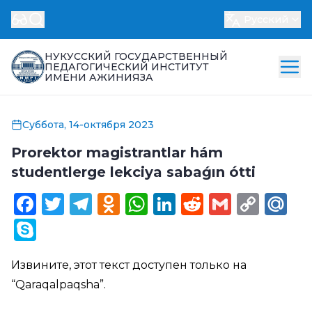
Русский
НУКУССКИЙ ГОСУДАРСТВЕННЫЙ
ПЕДАГОГИЧЕСКИЙ ИНСТИТУТ
ИМЕНИ АЖИНИЯЗА
Суббота, 14-октября 2023
Prorektor magistrantlar hám
studentlerge lekciya sabaǵın ótti
Facebook
Twitter
Telegram
Odnoklassniki
WhatsApp
LinkedIn
Reddit
Gmail
Cop
Ma
Link
Skype
Извините, этот текст доступен только на
“
Qaraqalpaqsha
”.