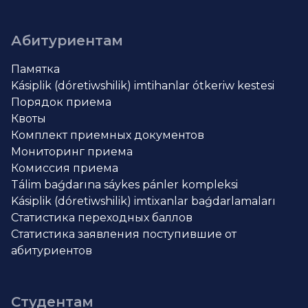
Абитуриентам
Памятка
Kásiplik (dóretiwshilik) imtihanlar ótkeriw kestesi
Порядок приема
Квоты
Комплект приемных документов
Мониторинг приема
Комиссия приема
Tálim baǵdarına sáykes pánler kompleksi
Kásiplik (dóretiwshilik) imtixanlar baǵdarlamaları
Статистика переходных баллов
Статистика заявления поступившие от
абитуриентов
Студентам