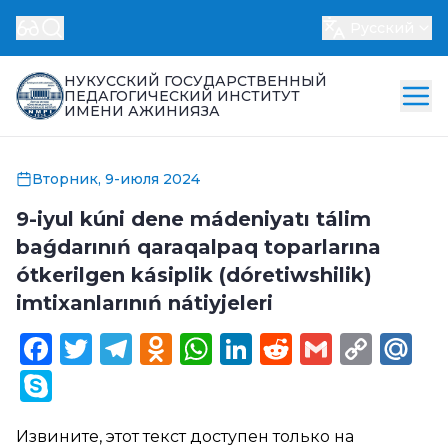
Русский
НУКУССКИЙ ГОСУДАРСТВЕННЫЙ
ПЕДАГОГИЧЕСКИЙ ИНСТИТУТ
ИМЕНИ АЖИНИЯЗА
Вторник, 9-июля 2024
9-iyul kúni dene mádeniyatı tálim
baǵdarınıń qaraqalpaq toparlarına
ótkerilgen kásiplik (dóretiwshilik)
imtixanlarınıń nátiyjeleri
Facebook
Twitter
Telegram
Odnoklassniki
WhatsApp
LinkedIn
Reddit
Gmail
Cop
Ma
Link
Skype
Извините, этот текст доступен только на