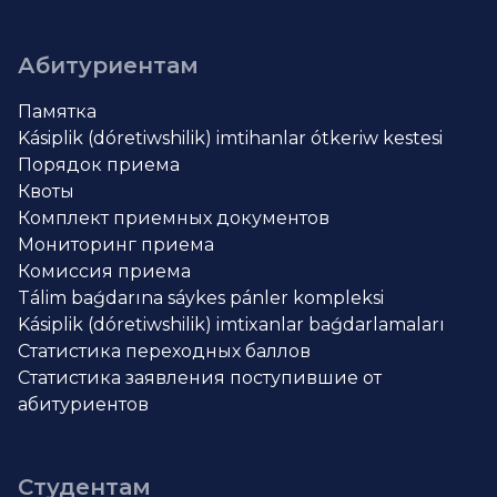
Абитуриентам
Памятка
Kásiplik (dóretiwshilik) imtihanlar ótkeriw kestesi
Порядок приема
Квоты
Комплект приемных документов
Мониторинг приема
Комиссия приема
Tálim baǵdarına sáykes pánler kompleksi
Kásiplik (dóretiwshilik) imtixanlar baǵdarlamaları
Статистика переходных баллов
Статистика заявления поступившие от
абитуриентов
Студентам