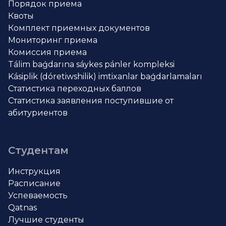
Порядок приема
Квоты
Комплект приемных документов
Мониторинг приема
Комиссия приема
Tálim baǵdarına sáykes pánler kompleksi
Kásiplik (dóretiwshilik) imtixanlar baǵdarlamaları
Статистика переходных баллов
Статистика заявления поступившие от
абитуриентов
Студентам
Инструкция
Расписание
Успеваемость
Qatnas
Лучшие студенты