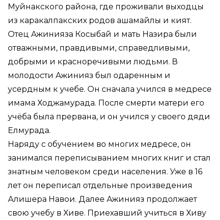
Муйнакского района, где проживали выходцы
из каракалпакских родов ашамайлы и кият.
Отец Ажинияза Косыбай и мать Назира были
отважными, правдивыми, справедливыми,
добрыми и красноречивыми людьми. В
молодости Ажинияз был одаренным и
усердным к учебе. Он сначала учился в медресе
имама Ходжамурада. После смерти матери его
учёба была прервана, и он учился у своего дяди
Елмурада.
Наряду с обучением во многих медресе, он
занимался переписыванием многих книг и стал
знатным человеком среди населения. Уже в 16
лет он переписал отдельные произведения
Алишера Навои. Далее Ажинияз продолжает
свою учебу в Хиве. Приехавший учиться в Хиву