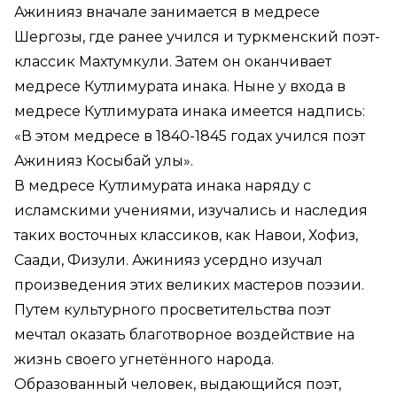
Ажинияз вначале занимается в медресе
Шергозы, где ранее учился и туркменский поэт-
классик Махтумкули. Затем он оканчивает
медресе Кутлимурата инака. Ныне у входа в
медресе Кутлимурата инака имеется надпись:
«В этом медресе в 1840-1845 годах учился поэт
Ажинияз Косыбай улы».
В медресе Кутлимурата инака наряду с
исламскими учениями, изучались и наследия
таких восточных классиков, как Навои, Хофиз,
Саади, Физули. Ажинияз усердно изучал
произведения этих великих мастеров поэзии.
Путем культурного просветительства поэт
мечтал оказать благотворное воздействие на
жизнь своего угнетённого народа.
Образованный человек, выдающийся поэт,