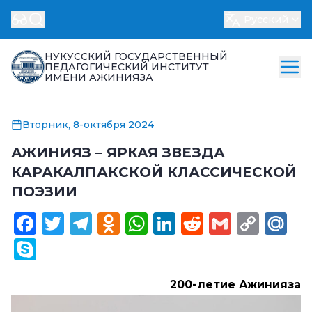
Русский
НУКУССКИЙ ГОСУДАРСТВЕННЫЙ
ПЕДАГОГИЧЕСКИЙ ИНСТИТУТ
ИМЕНИ АЖИНИЯЗА
Вторник, 8-октября 2024
АЖИНИЯЗ – ЯРКАЯ ЗВЕЗДА
КАРАКАЛПАКСКОЙ КЛАССИЧЕСКОЙ
ПОЭЗИИ
Facebook
Twitter
Telegram
Odnoklassniki
WhatsApp
LinkedIn
Reddit
Gmail
Cop
Ma
Link
Skype
200-летие Ажинияза