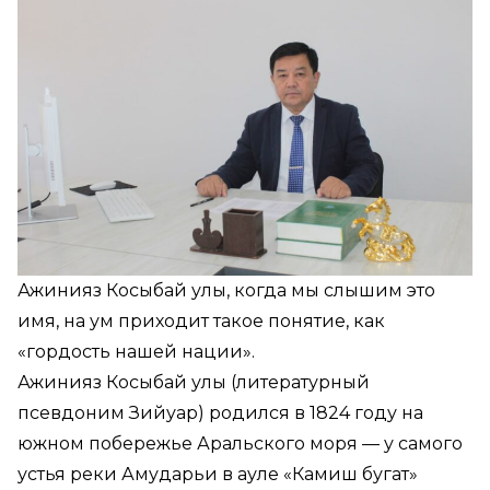
Ажинияз Косыбай улы, когда мы слышим это
имя, на ум приходит такое понятие, как
«гордость нашей нации».
Ажинияз Косыбай улы (литературный
псевдоним Зийуар) родился в 1824 году на
южном побережье Аральского моря — у самого
устья реки Амударьи в ауле «Камиш бугат»