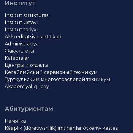
Институт
Institut strukturası
Institut ustavı
Institut tariyxı
Akkreditatsiya sertifikati
Administraciya
Факультеты
Kafedralar
Центры и отделы
Кегейлийский сервисный техникум
Турткульский многоотраслевой техникум
Akademiyalıq licey
Абитуриентам
Памятка
Kásiplik (dóretiwshilik) imtihanlar ótkeriw kestesi