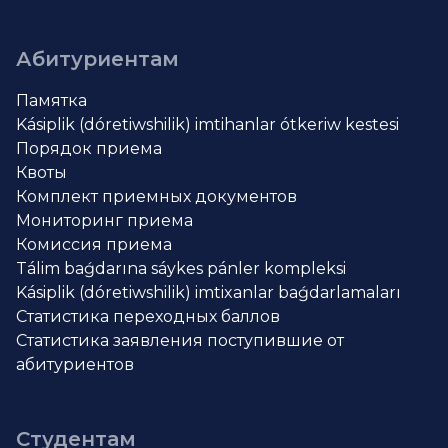
Абитуриентам
Памятка
Kásiplik (dóretiwshilik) imtihanlar ótkeriw kestesi
Порядок приема
Квоты
Комплект приемных документов
Мониторинг приема
Комиссия приема
Tálim baǵdarına sáykes pánler kompleksi
Kásiplik (dóretiwshilik) imtixanlar baǵdarlamaları
Статистика переходных баллов
Статистика заявления поступившие от
абитуриентов
Студентам