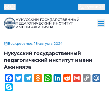
Русский
НУКУССКИЙ ГОСУДАРСТВЕННЫЙ
ПЕДАГОГИЧЕСКИЙ ИНСТИТУТ
ИМЕНИ АЖИНИЯЗА
Воскресенье, 18-августа 2024
Нукусский государственный
педагогический институт имени
Ажинияза
Facebook
Twitter
Telegram
Odnoklassniki
WhatsApp
LinkedIn
Reddit
Gmail
Cop
Ma
Link
Skype