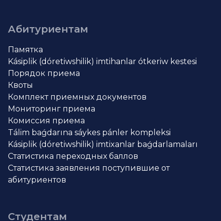
Абитуриентам
Памятка
Kásiplik (dóretiwshilik) imtihanlar ótkeriw kestesi
Порядок приема
Квоты
Комплект приемных документов
Мониторинг приема
Комиссия приема
Tálim baǵdarına sáykes pánler kompleksi
Kásiplik (dóretiwshilik) imtixanlar baǵdarlamaları
Статистика переходных баллов
Статистика заявления поступившие от
абитуриентов
Студентам