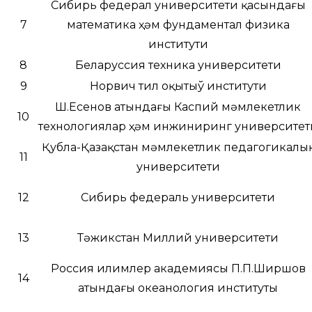
Сибирь федерал университети қасындағы
7
математика ҳәм фундаментал физика
институти
8
Беларуссия техника университети
9
Норвич тил оқытыў институти
Ш.Есенов атындағы Каспий мәмлекетлик
10
технологиялар ҳәм инжиниринг университет
Қубла-Қазақстан мәмлекетлик педагогикалы
11
университети
12
Сибирь федераль университети
13
Тәжикстан Миллий университети
Россия илимлер академиясы П.П.Ширшов
14
атындағы океанология институты