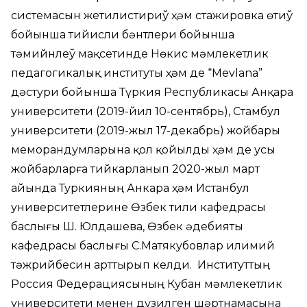
системасын жетилистириў ҳәм стажировка өтиў
бойынша тийисли бәнтлери бойынша
тәмийнлеў мақсетинде Нөкис мәмлекетлик
педагогикалық институты ҳәм де “Мevlana”
дәстури бойынша Түркия Республикасы Анқара
университети (2019-йил 10-сентябрь), Стамбул
университети (2019-жыл 17-декабрь) жойбары
меморандумларына қол қойылды ҳәм де усы
жойбарларға тийкарланып 2020-жыл март
айында Туркияның Анкара ҳәм Истанбул
университетлерине Өзбек тили кафедрасы
баслығы Ш. Юлдашева, Өзбек әдебияты
кафедрасы баслығы С.Матякубовлар илимий
тәжрийбесин арттырып келди. Институттың
Россия Федерациясының Кубан мәмлекетлик
университети менен дүзилген шәртнамасына