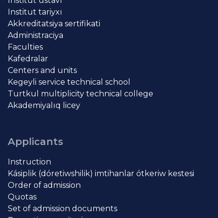
Institut ustavı
Institut tariyxı
Akkreditatsiya sertifikati
Administraciya
Faculties
Kafedralar
Centers and units
Kegeyli service technical school
Turtkul multiplicity technical college
Akademiyalıq licey
Applicants
Instruction
Kásiplik (dóretiwshilik) imtihanlar ótkeriw kestesi
Order of admission
Quotas
Set of admission documents