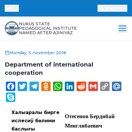
English
NUKUS STATE
PEDAGOGICAL INSTITUTE
NAMED AFTER AJINIYAZ
Monday, 5-november 2018
Department of international
cooperation
Facebook
Twitter
Telegram
Odnoklassniki
WhatsApp
LinkedIn
Reddit
Gmail
Cop
Ma
Link
Skype
Халықаралық бирге
Отегенов Бердибай
ислесиў бөлими
Менглибаевич
баслығы