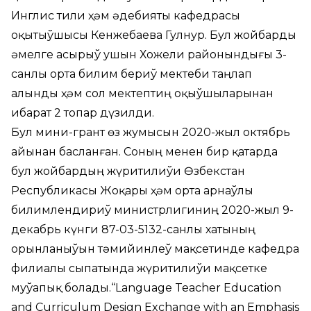
Инглис тили ҳәм әдебияты кафедрасы
оқытыўшысы Кенжебаева Гулнур. Бул жойбарды
әмелге асырыў ушын Хожели районындығы 3-
санлы орта билим бериў мектеби таңлап
алынды ҳәм сол мектептиң оқыўшыларынан
ибарат 2 топар дүзилди.
Бул мини-грант өз жумысын 2020-жыл октябрь
айынан басланған. Соның менен бир қатарда
бул жойбардың жүритилиўи Өзбекстан
Республикасы Жоқары ҳәм орта арнаўлы
билимлендириў министрлигиниң 2020-жыл 9-
декабрь күнги 87-03-5132-санлы хатының
орынланыўын тәмийинлеў мақсетинде кафедра
филиалы сыпатында жүритилиўи мақсетке
муўапық болады.“Language Teacher Education
and Curriculum Design Exchange with an Emphasis