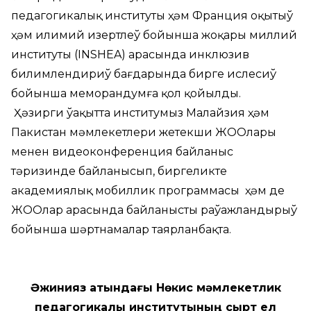
педагогикалық институты ҳәм Франция оқытыў
ҳәм илимий изертлеў бойынша жоқары миллий
институты (INSHEA) арасында инклюзив
билимлендириў бағдарында бирге ислесиў
бойынша меморандумға қол қойылды.
Ҳәзирги ўақытта институмыз Малайзия ҳәм
Пакистан мәмлекетлери жетекши ЖООлары
менен видеоконференция байланыс
тәризинде байланысып, биргеликте
академиялық мобиллик программасы ҳәм де
ЖООлар арасында байланысты раўажландырыў
бойынша шәртнамалар таярланбақта.
Әжинияз атындағы Нөкис мәмлекетлик
педагогикалық институтының сырт ел