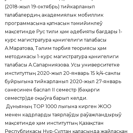
(2018-жыл 19-октябрь) тийкарланып
талабалердиң академиялык мобиллик
программасына қатнасын тәмийинлеў
мақсетинде Рус тили ҳәм әдебияты бағдары 1-
курс магистратура қәнигелиги талабасы
А.Маратова, Tәлим тәрбия теориясы ҳәм
методикасы 1-курс магистратура қәнигелиги
талабасы А.Сапарниязова. Усы университетке
институттың 2020-жыл 20-январь 15 k/4-санлы
буйрығына тийкарланып 2020-жыл 27-январь
сәнесинен баслап II семестр (бәҳәрги
семестр)де оқыўға барып келди.
Дүньяның TOP 1000 лығына кирген ЖОО
менен кадрларды таярлаўды раўажландырыў
мақсетинде ҳәм институттың Қазақстан
Республикасы Нур-Султан қаласында жайласқан