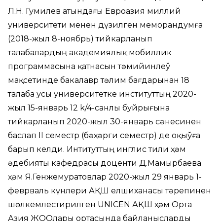
Л.Н. Гумилев атындағы Евроазия миллий
университети менен дүзилген меморандумға
(2018-жыл 8-ноябрь) тийкарланып
талабалардың академиялық мобиллик
программасына қатнасын тәмийинлеў
мақсетинде бакалавр тәлим бағдарынан 18
талаба усы университетке институттың 2020-
жыл 15-январь 12 k/4-санлы буйрығына
тийкарланып 2020-жыл 30-январь сәнесинен
баслап II семестр (бәҳәрги семестр) де оқыўға
барып келди. Интитуттың инглис тили ҳәм
әдебияты кафедрасы доценти Д.Мамырбаева
ҳәм Я.Генжемуратовлар 2020-жыл 29 январь 1-
феврваль күнлери АҚШ елшиханасы тәрепинен
шөлкемлестирилген UNICEN АҚШ ҳәм Орта
Азия ЖООлары ортасында байланысларды