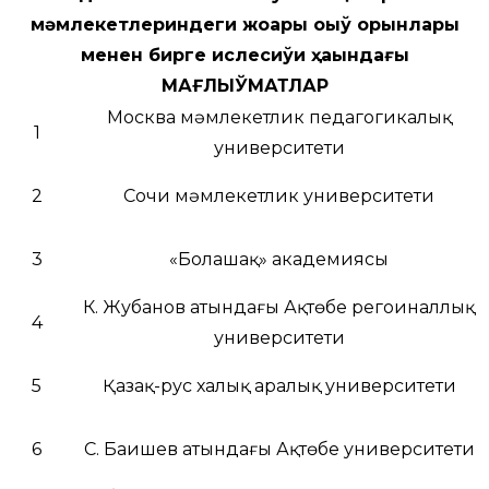
мәмлекетлериндеги жоқары оқыў орынлары
менен бирге ислесиўи ҳаққындағы
МАҒЛЫЎМАТЛАР
Москва мәмлекетлик педагогикалық
1
университети
2
Сочи мәмлекетлик университети
3
«Болашақ» академиясы
К. Жубанов атындағы Ақтөбе регоиналлық
4
университети
5
Қазақ-рус халық аралық университети
6
С. Баишев атындағы Ақтөбе университети