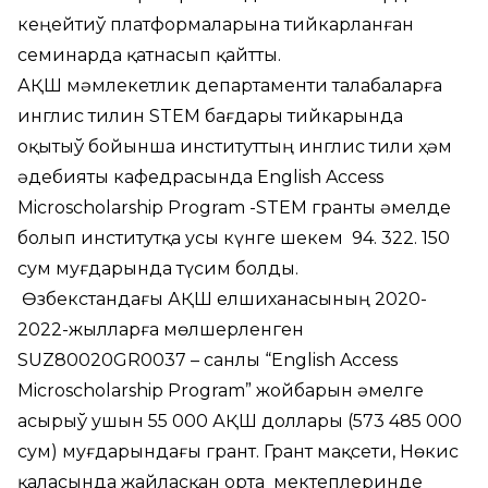
кеңейтиў платформаларына тийкарланған
семинарда қатнасып қайтты.
АҚШ мәмлекетлик департаменти талабаларға
инглис тилин STEM бағдары тийкарында
оқытыў бойынша институттың инглис тили ҳәм
әдебияты кафедрасында English Access
Microscholarship Program -STEM гранты әмелде
болып институтқа усы күнге шекем 94. 322. 150
сум муғдарында түсим болды.
Өзбекстандағы АҚШ елшиханасының 2020-
2022-жылларға мөлшерленген
SUZ80020GR0037 – санлы “English Access
Microscholarship Program” жойбарын әмелге
асырыў ушын 55 000 АҚШ доллары (573 485 000
сум) муғдарындағы грант. Грант мақсети, Нөкис
қаласында жайласқан орта мектеплеринде