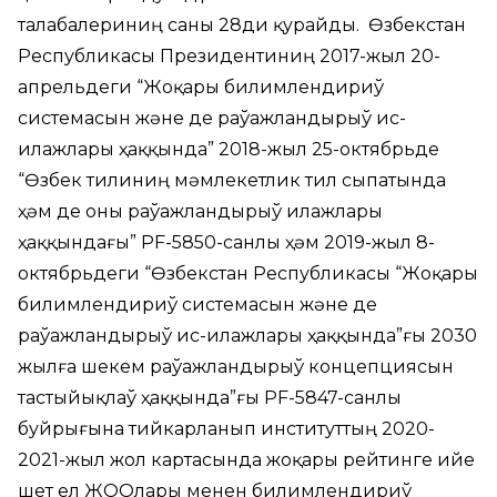
талабалериниң саны 28ди қурайды. Өзбекстан
Республикасы Президентиниң 2017-жыл 20-
апрельдеги “Жоқары билимлендириў
системасын және де раўажландырыў ис-
илажлары ҳаққында” 2018-жыл 25-октябрьде
“Өзбек тилиниң мәмлекетлик тил сыпатында
ҳәм де оны раўажландырыў илажлары
ҳаққындағы” PF-5850-санлы ҳәм 2019-жыл 8-
октябрьдеги “Өзбекстан Республикасы “Жоқары
билимлендириў системасын және де
раўажландырыў ис-илажлары ҳаққында”ғы 2030
жылға шекем раўажландырыў концепциясын
тастыйықлаў ҳаққында”ғы PF-5847-санлы
буйрығына тийкарланып институттың 2020-
2021-жыл жол картасында жоқары рейтинге ийе
шет ел ЖООлары менен билимлендириў