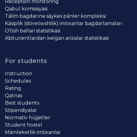
Reception monitoring
Qabul komissiyasi
Tálim baǵdarına sáykes pánler kompleksi
Kásiplik (dóretiwshilik) imtixanlar baǵdarlamaları
O’tish ballari statistikasi
Abiturientlardan kelgan arizalar statistikasi
For students
Instruction
Schedules
Rating
Qatnas
Best students
Stipendiyalar
Normativ hújjetler
Student hostel
Mámleketlik imtixanlar