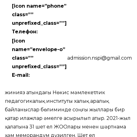
[icon name=”phone”
class=””
unprefixed_class=””]
Телефон:
[icon
name=”envelope-o”
class=””
admission.nspi@gmail.com
unprefixed_class=””]
E-mail:
Әжинияз атындағы Нөкис мәмлекетлик
педагогикалық институты халық аралық
байланыслар бөлиминде соңғы жыллары бир
қатар илажлар әмелге асырылып атыр. 2021-жыл
ҳалатына 31 шет ел ЖООлары менен шәртнама
ҳәм меморандум дүзилген. Шет ел