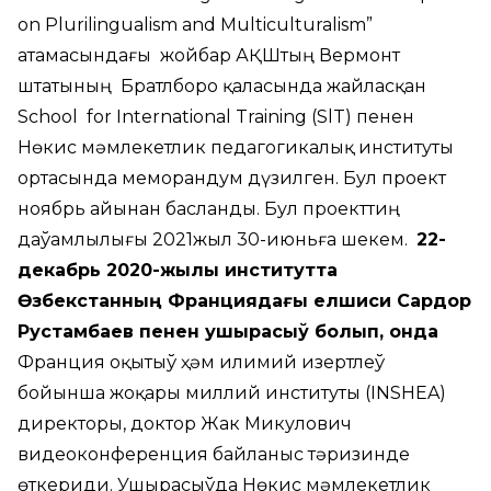
on Plurilingualism and Multiculturalism”
атамасындағы жойбар АҚШтың Вермонт
штатының Братлборо қаласында жайласқан
School for International Training (SlT) пенен
Нөкис мәмлекетлик педагогикалық институты
ортасында меморандум дүзилген. Бул проект
ноябрь айынан басланды. Бул проекттиң
даўамлылығы 2021жыл 30-июньға шекем.
22-
декабрь 2020-жылы институтта
Өзбекстанның Франциядағы елшиси Сардор
Рустамбаев пенен ушырасыў болып, онда
Франция оқытыў ҳәм илимий изертлеў
бойынша жоқары миллий институты (INSHEA)
директоры, доктор Жак Микулович
видеоконференция байланыс тәризинде
өткериди. Ушырасыўда Нөкис мәмлекетлик