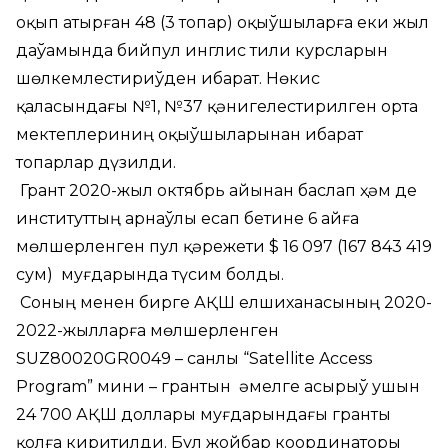
оқып атырған 48 (3 топар) оқыўшыларға еки жыл
даўамында бийпул инглис тили курсларын
шөлкемлестириўден ибарат. Нөкис
қаласындағы №1, №37 қәнигелестирилген орта
мектеплериниң оқыўшыларынан ибарат
топарлар дүзилди.
Грант 2020-жыл октябрь айынан баслап ҳәм де
институттың арнаўлы есап бетине 6 айға
мөлшерленген пул қәрежети $ 16 097 (167 843 419
сум) муғдарында түсим болды.
Соның менен бирге АҚШ елшиханасының 2020-
2022-жылларға мөлшерленген
SUZ80020GR0049 – санлы “Satellite Access
Program” мини – грантын әмелге асырыў ушын
24 700 АҚШ доллары муғдарындағы гранты
қолға киритилди. Бул жойбар координаторы