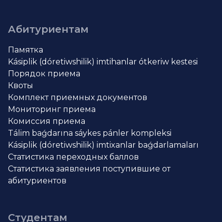
Абитуриентам
Памятка
Kásiplik (dóretiwshilik) imtihanlar ótkeriw kestesi
Порядок приема
Квоты
Комплект приемных документов
Мониторинг приема
Комиссия приема
Tálim baǵdarına sáykes pánler kompleksi
Kásiplik (dóretiwshilik) imtixanlar baǵdarlamaları
Статистика переходных баллов
Статистика заявления поступившие от
абитуриентов
Студентам