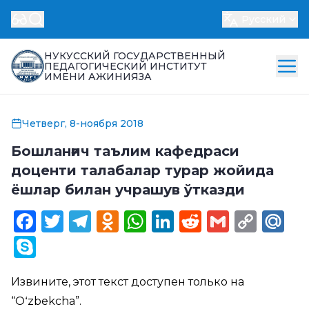
Русский
НУКУССКИЙ ГОСУДАРСТВЕННЫЙ
ПЕДАГОГИЧЕСКИЙ ИНСТИТУТ
ИМЕНИ АЖИНИЯЗА
Четверг, 8-ноября 2018
Бошланғич таълим кафедраси
доценти талабалар турар жойида
ёшлар билан учрашув ўтказди
Facebook
Twitter
Telegram
Odnoklassniki
WhatsApp
LinkedIn
Reddit
Gmail
Cop
Ma
Link
Skype
Извините, этот текст доступен только на
“
Oʻzbekcha
”.