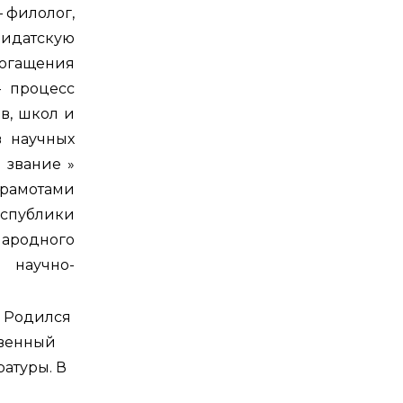
 филолог,
дидатскую
богащения
– процесс
в, школ и
в научных
 звание »
грамотами
спублики
ародного
 научно-
. Родился
твенный
ратуры. В