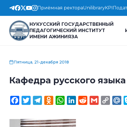
Приёмная ректора
Unilibrary
KPI
Подат
НУКУССКИЙ ГОСУДАРСТВЕННЫЙ
ПЕДАГОГИЧЕСКИЙ ИНСТИТУТ
ИМЕНИ АЖИНИЯЗА
Пятница, 21-декабря 2018
Кафедра русского языка
Facebook
Twitter
Telegram
Odnoklassniki
WhatsApp
LinkedIn
Reddit
Gmail
Cop
M
Lin