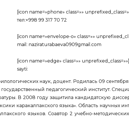
[icon name=»phone» class=»» unprefixed_class=»
тел:+998 99 317 70 72
[icon name=»envelope-o» class=»» unprefixed_cla
mail: naziraturabaeva0909gmail.com
[icon name=»edge» class=»» unprefixed_class=»»
sayti:
илологических наук, доцент. Родилась 09 сентября
й государственный педагогический институт. Специ
ературы. В 2008 году защитила кандидатскую диссе
ексики каракалпакского языка». Область научных и
алпакского языков. Соавтор 2 учебно-методических