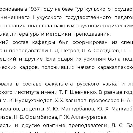
нована в 1937 году на базе Турткульского государ
нынешнего Нукусского государственного педаго
 основания она стала важным научно-методически
зыка, литературы и методики преподавания.
 состав кафедры был сформирован из специ
преподаватели Г. Д. Петров, Л. А. Сараджев, П. Г.
едлецкий и другие. Благодаря их усилиям была под
ческих кадров, положивших начало каракалпакс
 в составе факультета русского языка и ли
кого института имени Т. Г. Шевченко. В разные го
 К. Нурмухамедов, Х. Х. Халилов, профессора Н. А.
имуратов, доценты У. Ю. Маткурбанов, Ю. Х. Маткурба
иязов, Н. Б. Орымбетова, Г. Ж. Алламуратова.
сли и другие опытные преподаватели: Л. С. Бае