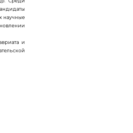
 др. Среди
кандидаты
Их научные
ановлении
авриата и
ательской