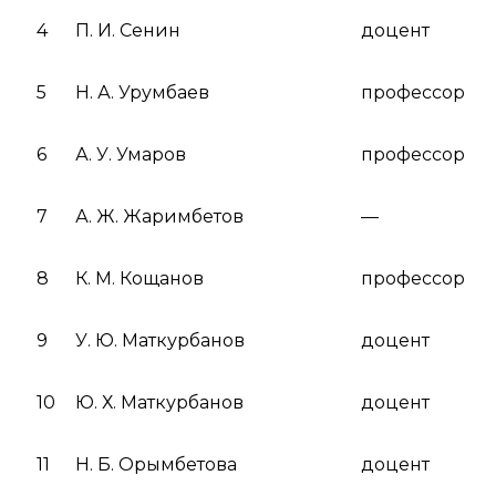
4
П. И. Сенин
доцент
5
Н. А. Урумбаев
профессор
6
А. У. Умаров
профессор
7
А. Ж. Жаримбетов
—
8
К. М. Кощанов
профессор
9
У. Ю. Маткурбанов
доцент
10
Ю. Х. Маткурбанов
доцент
11
Н. Б. Орымбетова
доцент