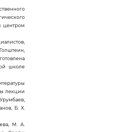
ственного
гического
м центром
алистов,
 Гопштеин,
готовлена
кой школе
тературы
ды лекции
 Урумбаев,
нов, Б. Х.
ва, М. А.