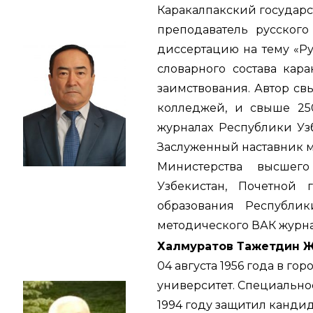
Каракалпакский государс
преподаватель русского
диссертацию на тему «Р
словарного состава кара
заимствования. Автор св
колледжей, и свыше 250
журналах Республики Узб
Заслуженный наставник 
Министерства высшег
Узбекистан, Почетной
образования Республи
методического ВАК журна
Халмуратов Тажетдин 
04 августа 1956 года в г
университет. Специальнос
1994 году защитил канди