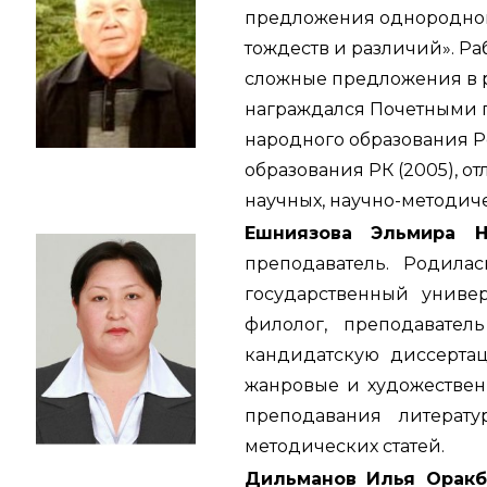
предложения однородного
тождеств и различий». Ра
сложные предложения в р
награждался Почетными г
народного образования Р
образования РК (2005), о
научных, научно-методиче
Ешниязова Эльмира Н
преподаватель. Родила
государственный униве
филолог, преподавател
кандидатскую диссертац
жанровые и художествен
преподавания литерату
методических статей.
Дильманов Илья Оракб