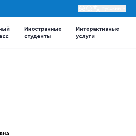
Русский
ный
Иностранные
Интерактивные
есс
студенты
услуги
вна