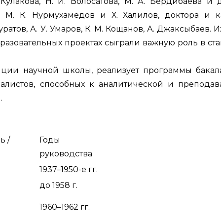
. Кулакова, Н. И. Волосатова, М. А. Бердибаева и
М. К. Нурмухамедов и Х. Халилов, доктора и 
ратов, А. У. Умаров, К. М. Кощанов, А. Джаксыбаев. 
бразовательных проектах сыграли важную роль в ст
иции научной школы, реализует программы бакал
иалистов, способных к аналитической и преподав
.
ь /
Годы
руководства
1937–1950-е гг.
до 1958 г.
1960–1962 гг.