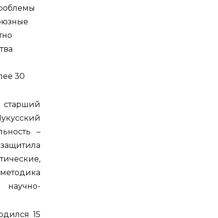
проблемы
союзные
тно
тва
лее 30
 старший
укусский
льность –
защитила
тические,
 методика
 научно-
одился 15