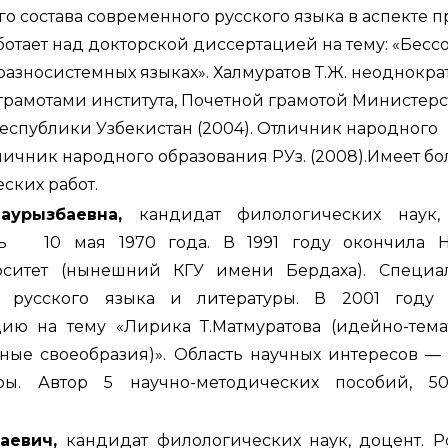
 состава современного русского языка в аспекте 
ботает над докторской диссертацией на тему: «Бес
азносистемных языках». Халмуратов Т.Ж. неоднокра
рамотами института, Почетной грамотой Министерс
еспублики Узбекистан (2004). Отличник народного
тличник народного образования РУз. (2008).Имеет бо
ских работ.
аурызбаевна,
кандидат филологических наук,
сь 10 мая 1970 года. В 1991 году окончила Н
рситет (нынешний КГУ имени Бердаха). Специа
ь русского языка и литературы. В 2001 году 
ию на тему «Лирика Т.Матмуратова (идейно-тема
ные своеобразия)». Область научных интересов —
ры. Автор 5 научно-методических пособий, 50
аевич,
кандидат филологических наук, доцент. Р