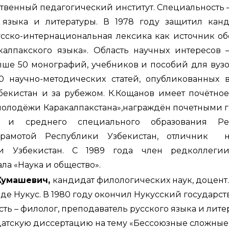
твенный педагогический институт. Специальность –
 языка и литературы. В 1978 году защитил кан
усско-интернациональная лексика как источник о
калпакского языка». Область научных интересов 
ыше 50 монографий, учебников и пособий для вузо
 научно-методических статей, опубликованных 
екистан и за рубежом. К.Кощанов имеет почётное
молодёжи Каракалпакстана»,награждён почетными 
о и среднего специального образования Ре
 грамотой Республики Узбекистан, отличник н
ки Узбекистан. С 1989 года член редколлегии
ла «Наука и общество».
Жумашевич,
кандидат филологических наук, доцент
ороде Нукус. В 1980 году окончил Нукусский государс
ть – филолог, преподаватель русского языка и лите
датскую диссертацию на тему «Бессоюзные сложные