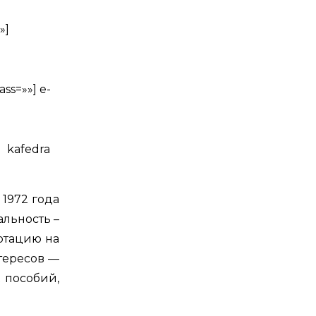
»]
ss=»»] e-
] kafedra
 1972 года
альность –
ртацию на
нтересов —
 пособий,