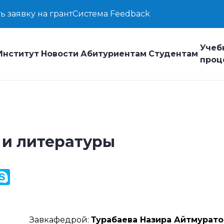
ь заявку на грант
Система Feedback
Учеб
Институт
Новости
Абитуриентам
Студентам
проц
 и литературы
y
ail.Ru
Skype
k
Завкафедрой:
Турабаева Назира Айтмурато