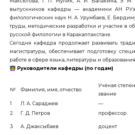
Максютова, Т. П. Мулик, А. И. Балакина, З. М
выпускников кафедры — академики АН РУз 
филологических наук Н. А. Урумбаев, Е. Бердиму
труды, методические разработки и участие в о
русской филологии в Каракалпакстане.
Сегодня кафедра продолжает развивать трад
магистратуры, обеспечивает подготовку спец
работе в сфере языка, литературы и образования
👩
Руководители кафедры (по годам)
Учёная степен
№
Фамилия, имя, отчество
звание
1
Л. А. Сараджев
—
2
Г. Д. Петров
профессор
3
А. Джаксыбаев
доцент