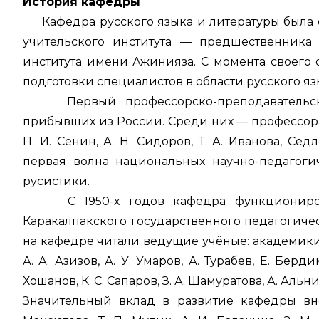
История кафедры
Кафедра русского языка и литературы была ос
учительского института — предшественника 
института имени Ажинияза. С момента своего
подготовки специалистов в области русского я
Первый профессорско-преподавательский
прибывших из России. Среди них — профессора и 
П. И. Сенин, А. Н. Сидоров, Т. А. Иванова, С
первая волна национальных научно-педагоги
русистики.
С 1950-х годов кафедра функционировала
Каракалпакского государственного педагогичес
на кафедре читали ведущие учёные: академики М.
А. А. Азизов, А. У. Умаров, А. Турабев, Е. Берд
Хошанов, К. С. Сапаров, З. А. Шамуратова, А. Альн
Значительный вклад в развитие кафедры вне