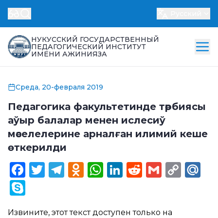
Русский
НУКУССКИЙ ГОСУДАРСТВЕННЫЙ
ПЕДАГОГИЧЕСКИЙ ИНСТИТУТ
ИМЕНИ АЖИНИЯЗА
Среда, 20-февраля 2019
Педагогика факультетинде тәрбиясы
аўыр балалар менен ислесиў
мәселелерине арналған илимий кеше
өткерилди
Facebook
Twitter
Telegram
Odnoklassniki
WhatsApp
LinkedIn
Reddit
Gmail
Cop
Ma
Link
Skype
Извините, этот текст доступен только на