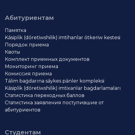
Абитуриентам
Памятка
Kásiplik (dóretiwshilik) imtihanlar ótkeriw kestesi
Порядок приема
Квоты
Комплект приемных документов
Мониторинг приема
Комиссия приема
Tálim baǵdarına sáykes pánler kompleksi
Kásiplik (dóretiwshilik) imtixanlar baǵdarlamaları
Статистика переходных баллов
Статистика заявления поступившие от
абитуриентов
Студентам