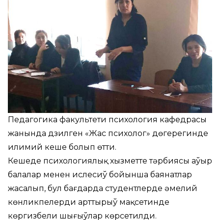
Педагогика факультети психология кафедрасы
жанында дүзилген «Жас психолог» дөгерегинде
илимий кеше болып өтти.
Кешеде психологиялық хызметте тәрбиясы аўыр
балалар менен ислесиў бойынша баянатлар
жасалып, бул бағдарда студентлерде әмелий
көнликпелерди арттырыў мақсетинде
көргизбели шығыўлар көрсетилди.