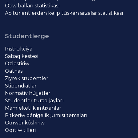
Ótiw balları statistikası
Abiturientlerden kelip túsken arzalar statistikası
Studentlerge
Instrukciya
Sabaq kestesi
Ózlestiriw
Qatnas
Ziyrek studentler
Stipendiatlar
Normativ hújjetler
Studentler turaq jayları
Mámleketlik imtixanlar
Pitkeriw qánigelik jumısı temaları
Oqıwdı kóshiriw
Oqıtıw tilleri