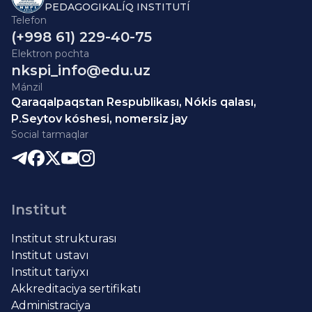
PEDAGOGIKALÍQ INSTITUTÍ
Telefon
(+998 61) 229-40-75
Elektron pochta
nkspi_info@edu.uz
Mánzil
Qaraqalpaqstan Respublikası, Nókis qalası,
P.Seytov kóshesi, nomersiz jay
Social tarmaqlar
Institut
Institut strukturası
Institut ustavı
Institut tariyxı
Akkreditaciya sertifikatı
Administraciya