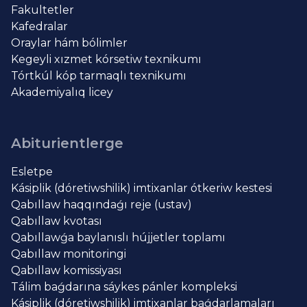
Fakultetler
Kafedralar
Oraylar hám bólimler
Kegeyli xızmet kórsetiw texnikumı
Tórtkúl kóp tarmaqlı texnikumı
Akademiyalıq licey
Abiturientlerge
Esletpe
Kásiplik (dóretiwshilik) imtixanlar ótkeriw kestesi
Qabıllaw haqqındaǵı reje (ustav)
Qabıllaw kvotası
Qabıllawǵa baylanıslı hújjetler toplamı
Qabıllaw monitoringi
Qabıllaw komissiyası
Tálim baǵdarına sáykes pánler kompleksi
Kásiplik (dóretiwshilik) imtixanlar baǵdarlamaları