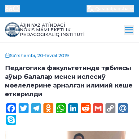
Qaraqalpaqsha
ÁJINIYAZ ATÍNDAǴÍ
NÓKIS MÁMLEKETLIK
PEDAGOGIKALÍQ INSTITUTÍ
Sa'rshembi, 20-fevral 2019
Педагогика факультетинде тәрбиясы
аўыр балалар менен ислесиў
мәселелерине арналған илимий кеше
өткерилди
Facebook
Twitter
Telegram
Odnoklassniki
WhatsApp
LinkedIn
Reddit
Gmail
Cop
Ma
Link
Skype