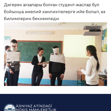
Дөгерек ағзалары болған студент-жаслар бул
бойынша әмелий көнликпелерге ийе болып, өз
билимлерин беккемледи.
ÁJINIYAZ ATÍNDAǴÍ
NÓKIS MÁMLEKETLIK