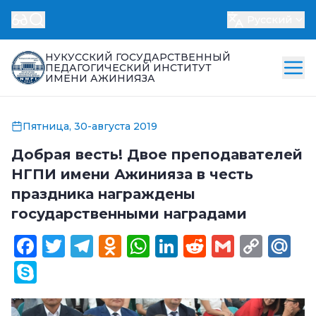
Русский
НУКУССКИЙ ГОСУДАРСТВЕННЫЙ
ПЕДАГОГИЧЕСКИЙ ИНСТИТУТ
ИМЕНИ АЖИНИЯЗА
Пятница, 30-августа 2019
Добрая весть! Двое преподавателей
НГПИ имени Ажинияза в честь
праздника награждены
государственными наградами
Facebook
Twitter
Telegram
Odnoklassniki
WhatsApp
LinkedIn
Reddit
Gmail
Cop
Ma
Link
Skype