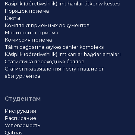
Kásiplik (dóretiwshilik) imtihanlar ótkeriw kestesi
Порядок приема
Квоты
Комплект приемных документов
Мониторинг приема
Комиссия приема
Tálim baǵdarına sáykes pánler kompleksi
Kásiplik (dóretiwshilik) imtixanlar baǵdarlamaları
Статистика переходных баллов
Статистика заявления поступившие от
абитуриентов
Студентам
Инструкция
Расписание
Успеваемость
Qatnas