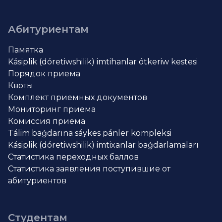
Абитуриентам
Памятка
Kásiplik (dóretiwshilik) imtihanlar ótkeriw kestesi
Порядок приема
Квоты
Комплект приемных документов
Мониторинг приема
Комиссия приема
Tálim baǵdarına sáykes pánler kompleksi
Kásiplik (dóretiwshilik) imtixanlar baǵdarlamaları
Статистика переходных баллов
Статистика заявления поступившие от
абитуриентов
Студентам