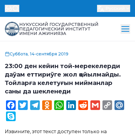
Русский
НУКУССКИЙ ГОСУДАРСТВЕННЫЙ
ПЕДАГОГИЧЕСКИЙ ИНСТИТУТ
ИМЕНИ АЖИНИЯЗА
Суббота, 14-сентября 2019
23:00 ден кейин той-мерекелерди
даўам еттириўге жол қойылмайды.
Тойларға келетуғын мийманлар
саны да шекленеди
Facebook
Twitter
Telegram
Odnoklassniki
WhatsApp
LinkedIn
Reddit
Gmail
Cop
Ma
Link
Skype
Извините, этот текст доступен только на