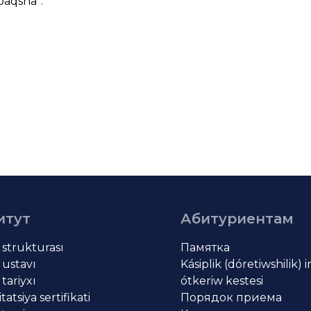
paqsha
”.
итут
Абитуриентам
t strukturası
Памятка
 ustavı
Kásiplik (dóretiwshilik) 
 tariyxı
ótkeriw kestesi
atsiya sertifikati
Порядок приема