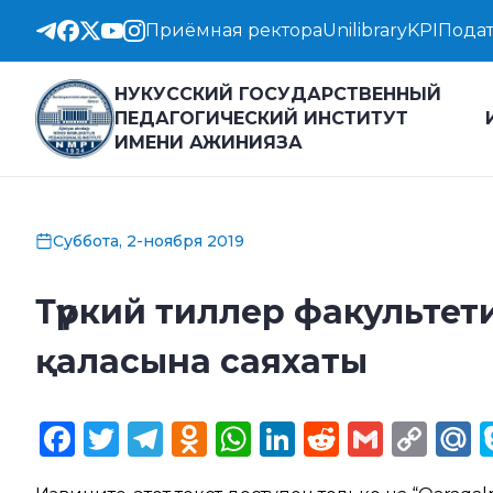
Приёмная ректора
Unilibrary
KPI
Подат
НУКУССКИЙ ГОСУДАРСТВЕННЫЙ
ПЕДАГОГИЧЕСКИЙ ИНСТИТУТ
ИМЕНИ АЖИНИЯЗА
Суббота, 2-ноября 2019
Түркий тиллер факульте
қаласына саяхаты
Facebook
Twitter
Telegram
Odnoklassniki
WhatsApp
LinkedIn
Reddit
Gmail
Cop
M
Lin