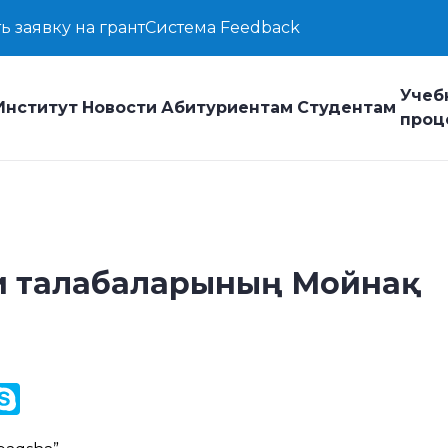
ь заявку на грант
Система Feedback
Учеб
Институт
Новости
Абитуриентам
Студентам
проц
ти талабаларының Мойнақ
y
ail.Ru
Skype
k