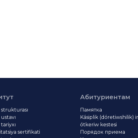
итут
Абитуриентам
t strukturası
Памятка
 ustavı
Kásiplik (dóretiwshilik) 
 tariyxı
ótkeriw kestesi
atsiya sertifikati
Порядок приема