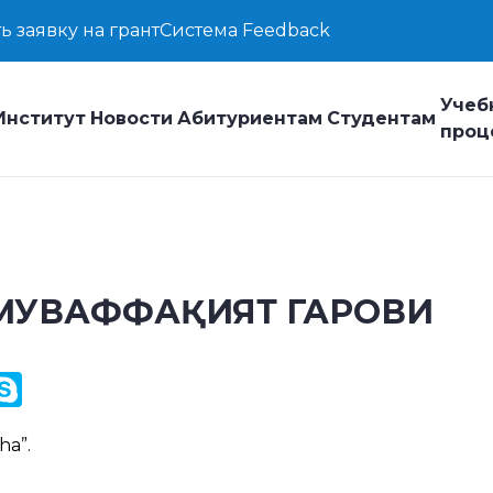
ь заявку на грант
Система Feedback
Учеб
Институт
Новости
Абитуриентам
Студентам
проц
МУВАФФАҚИЯТ ГАРОВИ
y
ail.Ru
Skype
k
ha
”.