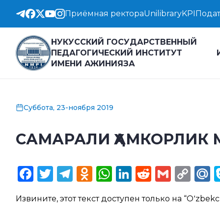
Приёмная ректора
Unilibrary
KPI
Подат
НУКУССКИЙ ГОСУДАРСТВЕННЫЙ
ПЕДАГОГИЧЕСКИЙ ИНСТИТУТ
ИМЕНИ АЖИНИЯЗА
Суббота, 23-ноября 2019
САМАРАЛИ ҲАМКОРЛИК 
Facebook
Twitter
Telegram
Odnoklassniki
WhatsApp
LinkedIn
Reddit
Gmail
Cop
M
Lin
Извините, этот текст доступен только на “
Oʻzbekc