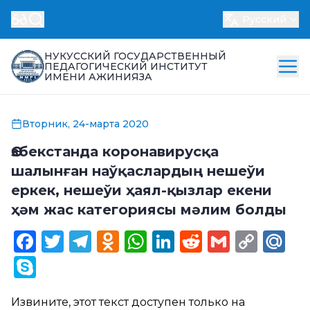
Русский
НУКУССКИЙ ГОСУДАРСТВЕННЫЙ
ПЕДАГОГИЧЕСКИЙ ИНСТИТУТ
ИМЕНИ АЖИНИЯЗА
Вторник, 24-марта 2020
Өзбекстанда коронавирусқа
шалынған наўқаслардың нешеўи
еркек, нешеўи ҳаял-қызлар екени
ҳәм жас категориясы мәлим болды
Facebook
Twitter
Telegram
Odnoklassniki
WhatsApp
LinkedIn
Reddit
Gmail
Cop
Ma
Link
Skype
Извините, этот текст доступен только на