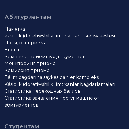
Абитуриентам
Памятка
Kásiplik (dóretiwshilik) imtihanlar ótkeriw kestesi
Порядок приема
Квоты
Комплект приемных документов
Мониторинг приема
Комиссия приема
Tálim baǵdarına sáykes pánler kompleksi
Kásiplik (dóretiwshilik) imtixanlar baǵdarlamaları
Статистика переходных баллов
Статистика заявления поступившие от
абитуриентов
Студентам