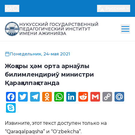
Русский
НУКУССКИЙ ГОСУДАРСТВЕННЫЙ
ПЕДАГОГИЧЕСКИЙ ИНСТИТУТ
ИМЕНИ АЖИНИЯЗА
Понедельник, 24-мая 2021
Жоқары ҳәм орта арнаўлы
билимлендириў министри
Қарақалпақстанда
Facebook
Twitter
Telegram
Odnoklassniki
WhatsApp
LinkedIn
Reddit
Gmail
Cop
Ma
Link
Skype
Извините, этот текст доступен только на
“
Qaraqalpaqsha
” и “
Oʻzbekcha
”.