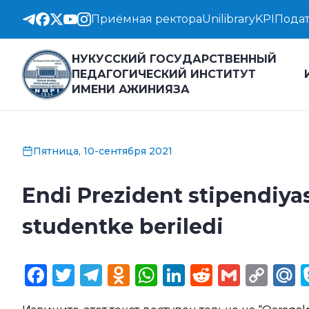
Приёмная ректора
Unilibrary
KPI
Подат
НУКУССКИЙ ГОСУДАРСТВЕННЫЙ
ПЕДАГОГИЧЕСКИЙ ИНСТИТУТ
ИМЕНИ АЖИНИЯЗА
Пятница, 10-сентября 2021
Endi Prezident stipendiyas
studentke beriledi
Facebook
Twitter
Telegram
Odnoklassniki
WhatsApp
LinkedIn
Reddit
Gmail
Cop
M
Lin