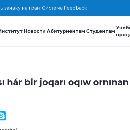
ь заявку на грант
Система Feedback
Учеб
Институт
Новости
Абитуриентам
Студентам
проц
ı hár bir joqarı oqıw ornınan
y
ail.Ru
Skype
k