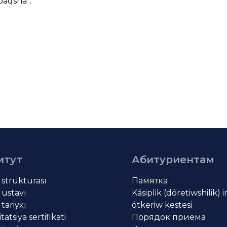
paqsha
”.
итут
Абитуриентам
t strukturası
Памятка
 ustavı
Kásiplik (dóretiwshilik) 
 tariyxı
ótkeriw kestesi
atsiya sertifikati
Порядок приема