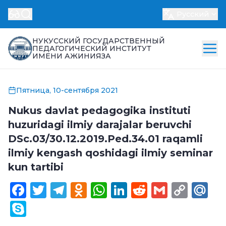
Русский
НУКУССКИЙ ГОСУДАРСТВЕННЫЙ
ПЕДАГОГИЧЕСКИЙ ИНСТИТУТ
ИМЕНИ АЖИНИЯЗА
Пятница, 10-сентября 2021
Nukus davlat pedagogika instituti
huzuridagi ilmiy darajalar beruvchi
DSс.03/30.12.2019.Ped.34.01 raqamli
ilmiy kengash qoshidagi ilmiy seminar
kun tartibi
Facebook
Twitter
Telegram
Odnoklassniki
WhatsApp
LinkedIn
Reddit
Gmail
Cop
Ma
Link
Skype