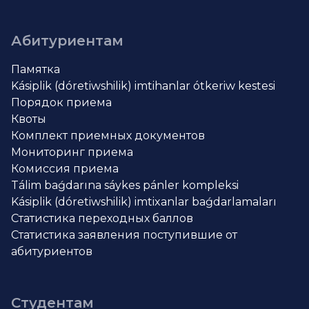
Абитуриентам
Памятка
Kásiplik (dóretiwshilik) imtihanlar ótkeriw kestesi
Порядок приема
Квоты
Комплект приемных документов
Мониторинг приема
Комиссия приема
Tálim baǵdarına sáykes pánler kompleksi
Kásiplik (dóretiwshilik) imtixanlar baǵdarlamaları
Статистика переходных баллов
Статистика заявления поступившие от
абитуриентов
Студентам