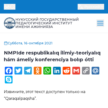
Русский
НУКУССКИЙ ГОСУДАРСТВЕННЫЙ
ПЕДАГОГИЧЕСКИЙ ИНСТИТУТ
ИМЕНИ АЖИНИЯЗА
Суббота, 16-октября 2021
NMPIde respublikalıq ilimiy-teoriyalıq
hám ámeliy konferenciya bolıp ótti
Facebook
Twitter
Telegram
Odnoklassniki
WhatsApp
LinkedIn
Reddit
Gmail
Cop
Ma
Link
Skype
Извините, этот текст доступен только на
“
Qaraqalpaqsha
”.