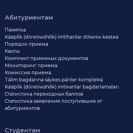
Абитуриентам
Памятка
Kásiplik (dóretiwshilik) imtihanlar ótkeriw kestesi
Порядок приема
Квоты
Комплект приемных документов
Мониторинг приема
Комиссия приема
Tálim baǵdarına sáykes pánler kompleksi
Kásiplik (dóretiwshilik) imtixanlar baǵdarlamaları
Статистика переходных баллов
Статистика заявления поступившие от
абитуриентов
Студентам