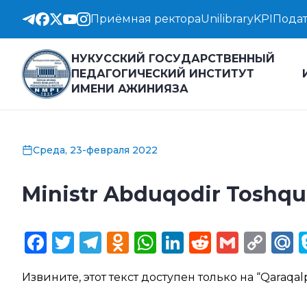
Приёмная ректора
Unilibrary
KPI
Подат
НУКУССКИЙ ГОСУДАРСТВЕННЫЙ
ПЕДАГОГИЧЕСКИЙ ИНСТИТУТ
ИМЕНИ АЖИНИЯЗА
Среда, 23-февраля 2022
Ministr Abduqodir Toshqu
Facebook
Twitter
Telegram
Odnoklassniki
WhatsApp
LinkedIn
Reddit
Gmail
Cop
M
Lin
Извините, этот текст доступен только на “
Qaraqal