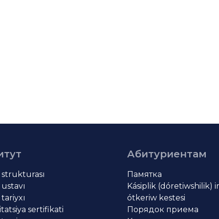
итут
Абитуриентам
t strukturası
Памятка
 ustavı
Kásiplik (dóretiwshilik) 
 tariyxı
ótkeriw kestesi
atsiya sertifikati
Порядок приема