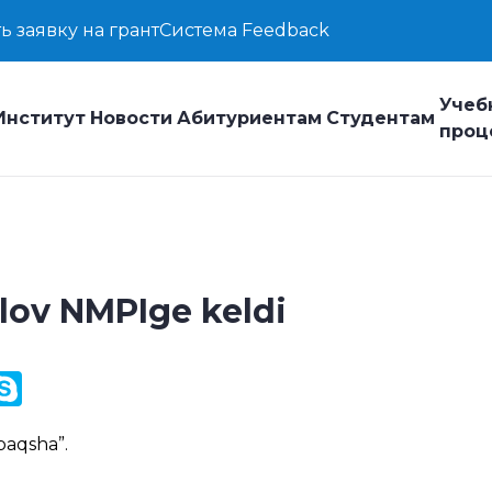
ь заявку на грант
Система Feedback
Учеб
Институт
Новости
Абитуриентам
Студентам
проц
lov NMPIge keldi
y
ail.Ru
Skype
k
paqsha
”.