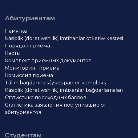
Абитуриентам
Памятка
Kásiplik (dóretiwshilik) imtihanlar ótkeriw kestesi
Порядок приема
Квоты
Комплект приемных документов
Мониторинг приема
Комиссия приема
Tálim baǵdarına sáykes pánler kompleksi
Kásiplik (dóretiwshilik) imtixanlar baǵdarlamaları
Статистика переходных баллов
Статистика заявления поступившие от
абитуриентов
Студентам