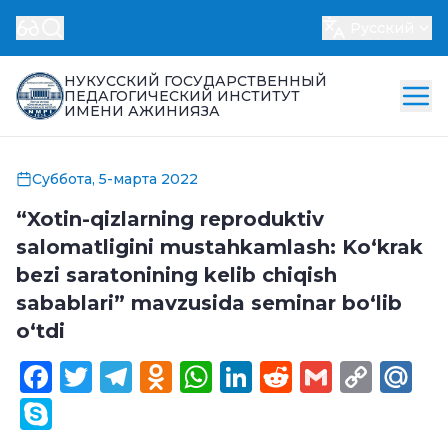
Русский
НУКУССКИЙ ГОСУДАРСТВЕННЫЙ
ПЕДАГОГИЧЕСКИЙ ИНСТИТУТ
ИМЕНИ АЖИНИЯЗА
Суббота, 5-марта 2022
“Xotin-qizlarning reproduktiv
salomatligini mustahkamlash: Koʻkrak
bezi saratonining kelib chiqish
sabablari” mavzusida seminar boʻlib
oʻtdi
Facebook
Twitter
Telegram
Odnoklassniki
WhatsApp
LinkedIn
Reddit
Gmail
Cop
Ma
Link
Skype