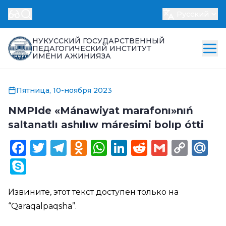
Русский
НУКУССКИЙ ГОСУДАРСТВЕННЫЙ
ПЕДАГОГИЧЕСКИЙ ИНСТИТУТ
ИМЕНИ АЖИНИЯЗА
Пятница, 10-ноября 2023
NMPIde «Mánawiyat marafonı»nıń
saltanatlı ashılıw máresimi bolıp ótti
Facebook
Twitter
Telegram
Odnoklassniki
WhatsApp
LinkedIn
Reddit
Gmail
Cop
Ma
Link
Skype
Извините, этот текст доступен только на
“
Qaraqalpaqsha
”.