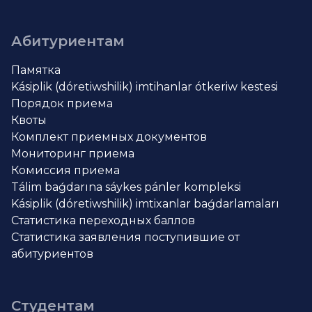
Абитуриентам
Памятка
Kásiplik (dóretiwshilik) imtihanlar ótkeriw kestesi
Порядок приема
Квоты
Комплект приемных документов
Мониторинг приема
Комиссия приема
Tálim baǵdarına sáykes pánler kompleksi
Kásiplik (dóretiwshilik) imtixanlar baǵdarlamaları
Статистика переходных баллов
Статистика заявления поступившие от
абитуриентов
Студентам