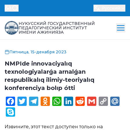
Русский
НУКУССКИЙ ГОСУДАРСТВЕННЫЙ
ПЕДАГОГИЧЕСКИЙ ИНСТИТУТ
ИМЕНИ АЖИНИЯЗА
Пятница, 15-декабря 2023
NMPIde innovaciyalıq
texnologiyalarǵa arnalǵan
respublikalıq ilimiy-teoriyalıq
konferenciya bolıp ótti
Facebook
Twitter
Telegram
Odnoklassniki
WhatsApp
LinkedIn
Reddit
Gmail
Cop
Ma
Link
Skype
Извините, этот текст доступен только на