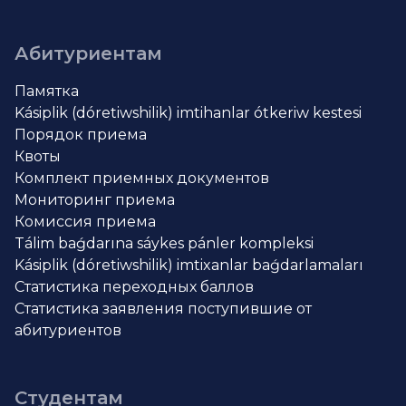
Абитуриентам
Памятка
Kásiplik (dóretiwshilik) imtihanlar ótkeriw kestesi
Порядок приема
Квоты
Комплект приемных документов
Мониторинг приема
Комиссия приема
Tálim baǵdarına sáykes pánler kompleksi
Kásiplik (dóretiwshilik) imtixanlar baǵdarlamaları
Статистика переходных баллов
Статистика заявления поступившие от
абитуриентов
Студентам