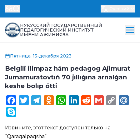
Русский
НУКУССКИЙ ГОСУДАРСТВЕННЫЙ
ПЕДАГОГИЧЕСКИЙ ИНСТИТУТ
ИМЕНИ АЖИНИЯЗА
Пятница, 15-декабря 2023
Belgili ilimpaz hám pedagog Ajimurat
Jumamuratovtıń 70 jıllıǵına arnalǵan
keshe bolıp ótti
Facebook
Twitter
Telegram
Odnoklassniki
WhatsApp
LinkedIn
Reddit
Gmail
Cop
Ma
Link
Skype
Извините, этот текст доступен только на
“
Qaraqalpaqsha
”.