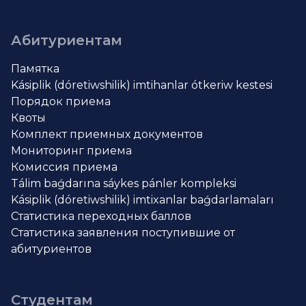
Абитуриентам
Памятка
Kásiplik (dóretiwshilik) imtihanlar ótkeriw kestesi
Порядок приема
Квоты
Комплект приемных документов
Мониторинг приема
Комиссия приема
Tálim baǵdarına sáykes pánler kompleksi
Kásiplik (dóretiwshilik) imtixanlar baǵdarlamaları
Статистика переходных баллов
Статистика заявления поступившие от
абитуриентов
Студентам