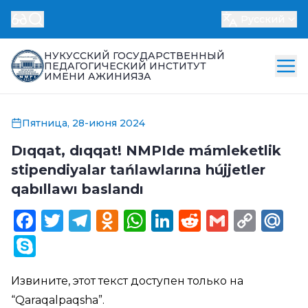
Русский
НУКУССКИЙ ГОСУДАРСТВЕННЫЙ
ПЕДАГОГИЧЕСКИЙ ИНСТИТУТ
ИМЕНИ АЖИНИЯЗА
Пятница, 28-июня 2024
Dıqqat, dıqqat! NMPIde mámleketlik
stipendiyalar tańlawlarına hújjetler
qabıllawı baslandı
Facebook
Twitter
Telegram
Odnoklassniki
WhatsApp
LinkedIn
Reddit
Gmail
Cop
Ma
Link
Skype
Извините, этот текст доступен только на
“
Qaraqalpaqsha
”.