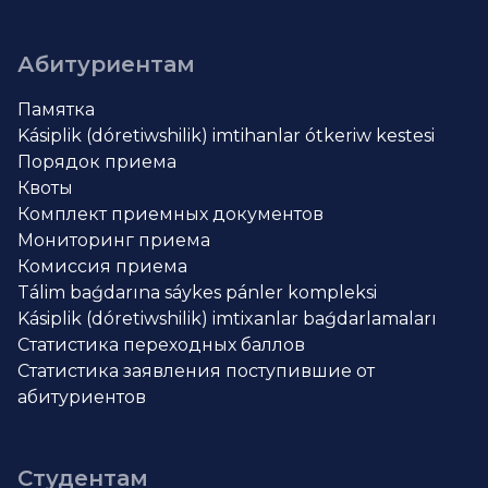
Абитуриентам
Памятка
Kásiplik (dóretiwshilik) imtihanlar ótkeriw kestesi
Порядок приема
Квоты
Комплект приемных документов
Мониторинг приема
Комиссия приема
Tálim baǵdarına sáykes pánler kompleksi
Kásiplik (dóretiwshilik) imtixanlar baǵdarlamaları
Статистика переходных баллов
Статистика заявления поступившие от
абитуриентов
Студентам