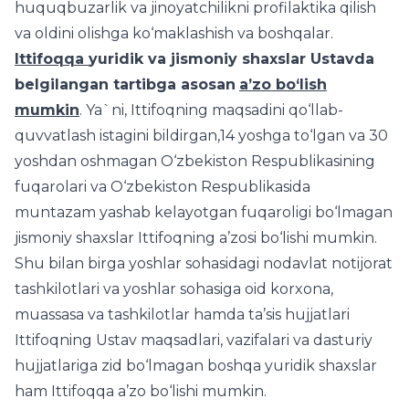
huquqbuzarlik va jinoyatchilikni profilaktika qilish
va oldini olishga ko‘maklashish va boshqalar.
I
ttifoqqa
yuridik va jismoniy shaxslar Ustavda
belgilangan tartibga asosan
a’zo bo‘lish
mumkin
. Ya`ni, Ittifoqning maqsadini qo‘llab-
quvvatlash istagini bildirgan,14 yoshga to‘lgan va 30
yoshdan oshmagan O‘zbekiston Respublikasining
fuqarolari va O‘zbekiston Respublikasida
muntazam yashab kelayotgan fuqaroligi bo‘lmagan
jismoniy shaxslar Ittifoqning a’zosi bo‘lishi mumkin.
Shu bilan birga yoshlar sohasidagi nodavlat notijorat
tashkilotlari va yoshlar sohasiga oid korxona,
muassasa va tashkilotlar hamda ta’sis hujjatlari
Ittifoqning Ustav maqsadlari, vazifalari va dasturiy
hujjatlariga zid bo‘lmagan boshqa yuridik shaxslar
ham Ittifoqqa a’zo bo‘lishi mumkin.