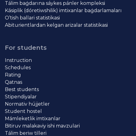
Tálim baǵdarına sáykes pánler kompleksi
Kásiplik (dóretiwshilik) imtixanlar baǵdarlamaları
O’tish ballari statistikasi
Abiturientlardan kelgan arizalar statistikasi
For students
Instruction
Schedules
Rating
Qatnas
Best students
Stipendiyalar
Normativ hújjetler
Student hostel
Mámleketlik imtixanlar
Bitiruv malakaviy ishi mavzulari
Tálim beriw tilleri