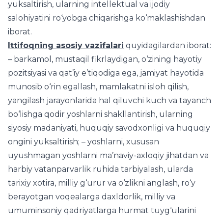
yuksaltirish, ularning intellektual va ijodiy
salohiyatini ro‘yobga chiqarishga ko‘maklashishdan
iborat.
Ittifoqning asosiy vazifalari
quyidagilardan iborat:
– barkamol, mustaqil fikrlaydigan, o‘zining hayotiy
pozitsiyasi va qat’iy e’tiqodiga ega, jamiyat hayotida
munosib o‘rin egallash, mamlakatni isloh qilish,
yangilash jarayonlarida hal qiluvchi kuch va tayanch
bo‘lishga qodir yoshlarni shakllantirish, ularning
siyosiy madaniyati, huquqiy savodxonligi va huquqiy
ongini yuksaltirish; – yoshlarni, xususan
uyushmagan yoshlarni ma’naviy-axloqiy jihatdan va
harbiy vatanparvarlik ruhida tarbiyalash, ularda
tarixiy xotira, milliy g‘urur va o‘zlikni anglash, ro‘y
berayotgan voqealarga daxldorlik, milliy va
umuminsoniy qadriyatlarga hurmat tuyg‘ularini