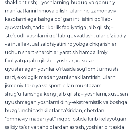
shakllantirish; – yoshlarning huquq va qonuniy
manfaatlarini himoya qilish, ularning zamonaviy
kasblarni egallashga bo‘lgan intilishini qo‘llab-
quvvatlash, tadbirkorlik faoliyatiga jalb qilish; –
iste’dodli yoshlarni qo‘llab-quvvatlash, ular o‘z ijodiy
va intellektual salohiyatini ro‘yobga chiqarishlari
uchun shart-sharoitlar yaratish hamda ilmiy
faoliyatga jalb qilish; – yoshlar, xususan
uyushmagan yoshlar o‘rtasida sog‘lom turmush
tarzi, ekologik madaniyatni shakllantirish, ularni
jismoniy tarbiya va sport bilan muntazam
shug‘ullanishga keng jalb qilish; – yoshlarni, xususan
uyushmagan yoshlarni diniy-ekstremistik va boshqa
buzg‘unchi tashkilotlar ta’siridan, chetdan
“ommaviy madaniyat” niqobi ostida kirib kelayotgan
salbiy ta’sir va tahdidlardan asrash, yoshlar o‘rtasida