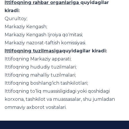
Ittifoqning rahbar organlariga
quyidagilar
kiradi:
Qurultoy;
Markaziy Kengash;
Markaziy Kengash Ijroiya qo‘mitasi;
Markaziy nazorat-taftish komissiyasi.
Ittifoqning tuzilmasiga
quyidagilar kiradi:
Ittifoqning Markaziy apparati;
Ittifoqning hududiy tuzilmalari;
Ittifoqning mahalliy tuzilmalari;
Ittifoqning boshlang‘ich tashkilotlari;
Ittifoqning to‘liq muassisligidagi yoki qoshidagi
korxona, tashkilot va muassasalar, shu jumladan
ommaviy axborot vositalari.