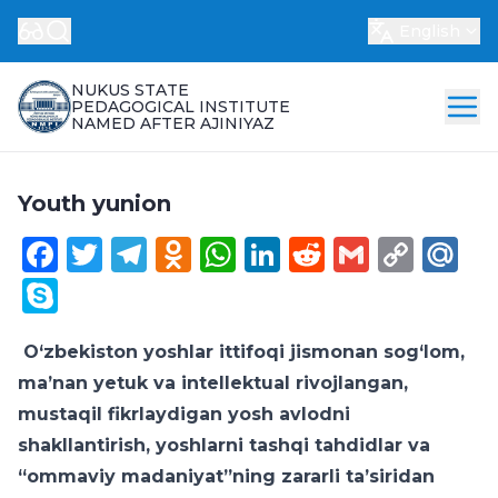
English
NUKUS STATE
PEDAGOGICAL INSTITUTE
NAMED AFTER AJINIYAZ
Youth yunion
Facebook
Twitter
Telegram
Odnoklassniki
WhatsApp
LinkedIn
Reddit
Gmail
Cop
Ma
Link
Skype
O‘zbekiston yoshlar ittifoqi jismonan sog‘lom,
ma’nan yetuk va intellektual rivojlangan,
mustaqil fikrlaydigan yosh avlodni
shakllantirish, yoshlarni tashqi tahdidlar va
“ommaviy madaniyat”ning zararli ta’siridan