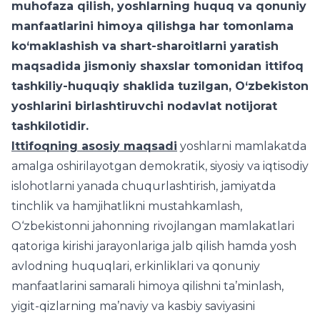
muhofaza qilish, yoshlarning huquq va qonuniy
manfaatlarini himoya qilishga har tomonlama
ko‘maklashish va shart-sharoitlarni yaratish
maqsadida jismoniy shaxslar tomonidan ittifoq
tashkiliy-huquqiy shaklida tuzilgan, O‘zbekiston
yoshlarini birlashtiruvchi nodavlat notijorat
tashkilotidir.
Ittifoqning asosiy maqsadi
yoshlarni mamlakatda
amalga oshirilayotgan demokratik, siyosiy va iqtisodiy
islohotlarni yanada chuqurlashtirish, jamiyatda
tinchlik va hamjihatlikni mustahkamlash,
O‘zbekistonni jahonning rivojlangan mamlakatlari
qatoriga kirishi jarayonlariga jalb qilish hamda yosh
avlodning huquqlari, erkinliklari va qonuniy
manfaatlarini samarali himoya qilishni ta’minlash,
yigit-qizlarning ma’naviy va kasbiy saviyasini