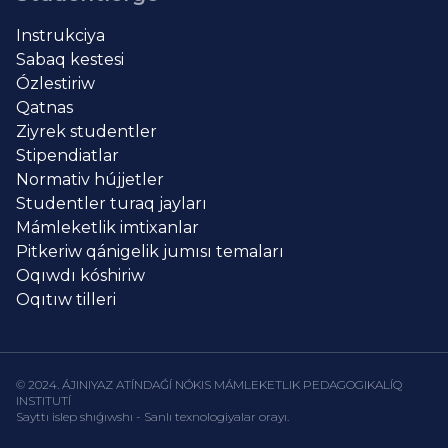
Instrukciya
Sabaq kestesi
Ózlestiriw
Qatnas
Ziyrek studentler
Stipendiatlar
Normativ hújjetler
Studentler turaq jayları
Mámleketlik imtixanlar
Pitkeriw qánigelik jumısı temaları
Oqıwdı kóshiriw
Oqıtıw tilleri
© 2024. ÁJINIYAZ ATÍNDAǴÍ NÓKIS MÁMLEKETLIK PEDAGOGIKALÍQ
INSTITUTÍ
Sayttı islep shıǵıwshı - Sanlı texnologiyalar orayı.