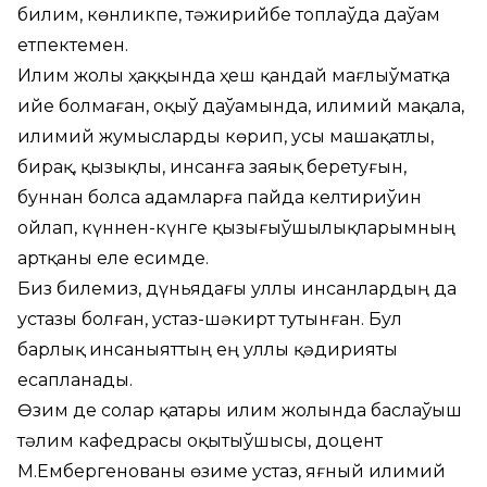
билим, көнликпе, тәжирийбе топлаўда даўам
етпектемен.
Илим жолы ҳаққында ҳеш қандай мағлыўматқа
ийе болмаған, оқыў даўамында, илимий мақала,
илимий жумысларды көрип, усы машақатлы,
бирақ, қызықлы, инсанға заяық беретуғын,
буннан болса адамларға пайда келтириўин
ойлап, күннен-күнге қызығыўшылықларымның
артқаны еле есимде.
Биз билемиз, дүньядағы уллы инсанлардың да
устазы болған, устаз-шәкирт тутынған. Бул
барлық инсаныяттың ең уллы қәдирияты
есапланады.
Өзим де солар қатары илим жолында баслаўыш
тәлим кафедрасы оқытыўшысы, доцент
М.Ембергенованы өзиме устаз, яғный илимий