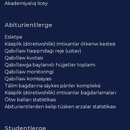
Akademiyalıq licey
Abiturientlerge
Esletpe
Kásiplik (dóretiwshilik) imtixanlar ótkeriw kestesi
Qabıllaw haqqındaǵı reje (ustav)
Qabıllaw kvotası
Qabıllawǵa baylanıslı hújjetler toplamı
Qabıllaw monitoringi
Qabıllaw komissiyası
Tálim baǵdarına sáykes pánler kompleksi
Kásiplik (dóretiwshilik) imtixanlar baǵdarlamaları
Ótiw balları statistikası
Abiturientlerden kelip túsken arzalar statistikası
Studentlerge