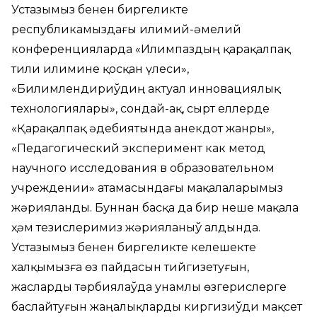
Устазымыз бенен биргеликте
республикамыздағы илимий-әмелий
конференцияларда «Илимпаздың қарақалпақ
тили илимине қосқан үлеси»,
«Билимлендириўдиң актуал инновациялық
технологиялары», сондай-ақ, сырт еллерде
«Қарақалпақ әдебиятында анекдот жанры»,
«Педагогический эксперимент как метод
научного исследования в образовательном
учреждении» атамасындағы мақалаларымыз
жәрияланды. Буннан басқа да бир неше мақала
ҳәм тезислеримиз жәрияланыў алдында.
Устазымыз бенен биргеликте келешекте
халқымызға өз пайдасын тийгизетуғын,
жасларды тәрбиялаўда унамлы өзгерислерге
баслайтуғын жаңалықларды киргизиўди мақсет