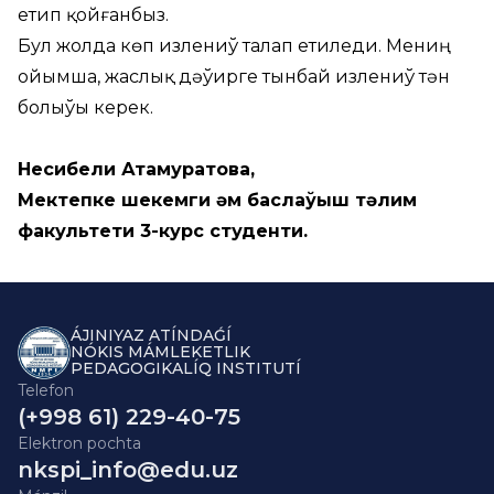
етип қойғанбыз.
Бул жолда көп излениў талап етиледи. Мениң
ойымша, жаслық дәўирге тынбай излениў тән
болыўы керек.
Несибели Атамуратова,
Мектепке шекемги ҳәм баслаўыш тәлим
факультети 3-курс студенти.
ÁJINIYAZ ATÍNDAǴÍ
NÓKIS MÁMLEKETLIK
PEDAGOGIKALÍQ INSTITUTÍ
Telefon
(+998 61) 229-40-75
Elektron pochta
nkspi_info@edu.uz