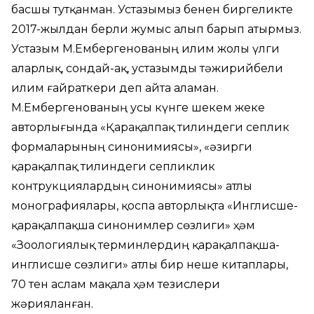
басшы тутқанман. Устазымыз бенен биргеликте
2017-жылдан берли жумыс алып барып атырмыз.
Устазым М.Ембергенованың илим жолы үлги
аларлық, сондай-ақ, устазымды тәжирийбели
илим ғайраткери деп айта аламан.
М.Ембергенованың усы күнге шекем жеке
авторлығында «Қарақалпақ тилиндеги сеплик
формаларының синонимиясы», «Ҳәзирги
қарақалпақ тилиндеги сепликлик
контрукциялардың синонимиясы» атлы
монографиялары, қоспа авторлықта «Инглисше-
қарақалпақша синонимлер сөзлиги» ҳәм
«Зоологиялық терминлердиң қарақалпақша-
инглисше сөзлиги» атлы бир неше китаплары,
70 тен аслам мақала ҳәм тезислери
жәрияланған.