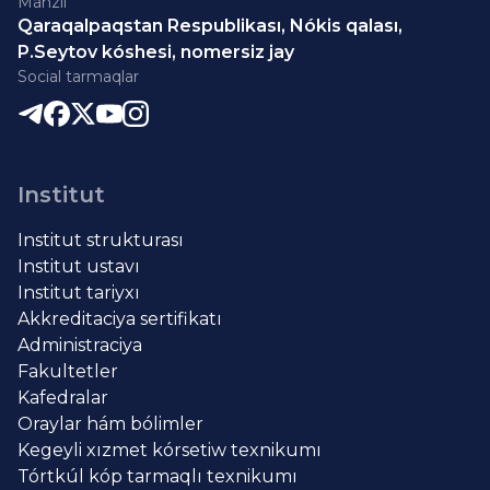
Mánzil
Qaraqalpaqstan Respublikası, Nókis qalası,
P.Seytov kóshesi, nomersiz jay
Social tarmaqlar
Institut
Institut strukturası
Institut ustavı
Institut tariyxı
Akkreditaciya sertifikatı
Administraciya
Fakultetler
Kafedralar
Oraylar hám bólimler
Kegeyli xızmet kórsetiw texnikumı
Tórtkúl kóp tarmaqlı texnikumı