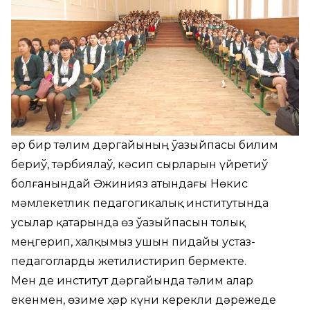
Ҳәр бир тәлим дәргайының ўазыйпасы билим
бериў, тәрбиялаў, кәсип сырларын үйретиў
болғанындай Әжинияз атындағы Нөкис
мәмлекетлик педагогикалық институтында
усылар қатарында өз ўазыйпасын толық
меңгерип, халқымыз ушын пидайы устаз-
педагогларды жетилистирип бермекте.
Мен де институт дәргайында тәлим алар
екенмен, өзиме ҳәр күни керекли дәрежеде