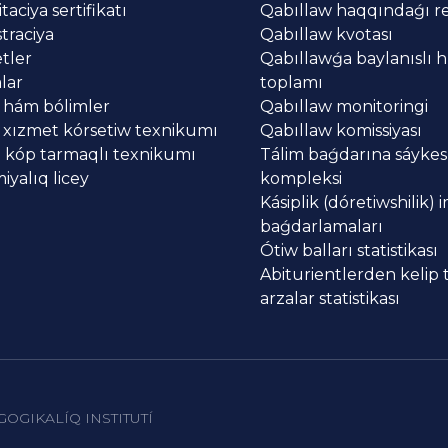
aciya sertifikatı
Qabıllaw haqqındaǵı re
traciya
Qabıllaw kvotası
tler
Qabıllawǵa baylanıslı h
lar
toplamı
 hám bólimler
Qabıllaw monitoringi
 xızmet kórsetiw texnikumı
Qabıllaw komissiyası
 kóp tarmaqlı texnikumı
Tálim baǵdarına sáykes
yalıq licey
kompleksi
Kásiplik (dóretiwshilik) 
baǵdarlamaları
Ótiw balları statistikası
Abiturientlerden kelip
arzalar statistikası
GOGIKALÍQ INSTITUTÍ