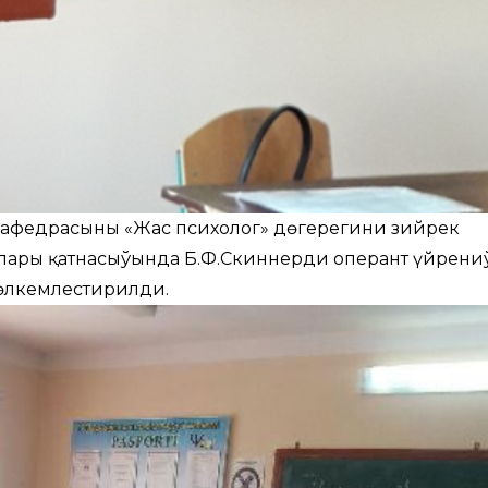
кафедрасының «Жас психолог» дөгерегиниң зийрек
ары қатнасыўында Б.Ф.Скиннердиң оперант үйрени
өлкемлестирилди.