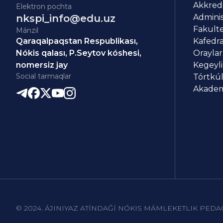
Akkredit
Elektron pochta
nkspi_info@edu.uz
Adminis
Fakulte
Mánzil
Qaraqalpaqstan Respublikası,
Kafedra
Nókis qalası, P.Seytov kóshesi,
Oraylar
nomersiz jay
Kegeyli
Social tarmaqlar
Tórtkúl
Akademi
© 2024. ÁJINIYAZ ATÍNDAǴÍ NÓKIS MÁMLEKETLIK PEDA