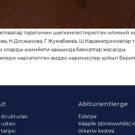
бетовалар тәрепинен шөлкемлестирилген илимий 
ева, Н.Досжанова, Г.Жумабаева, Ш.Караматдиновлар
 олардың әҳмийети ҳаққында баянатлар жасалды.
елери көрсетилген видео көринислер қойып берил
ut
Abiturientlerge
t strukturası
Esletpe
 ustavı
Kásiplik (dóretiwshilik) 
 tariyxı
ótkeriw kestesi