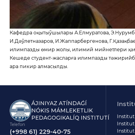
Кафедра оқытыўшылары А.Елмуратова, Э.Нурум
И.Дәўлетназаров, И.Жаппарбергенова, Г.Қазақба
илимпаздың өмир жолы, илимий мийнетлери ҳәм
Кешеде студент-жасларға илимпаздың тәжирийб
ара пикир алмасылды.
ÁJINIYAZ ATÍNDAǴÍ
Instit
NÓKIS MÁMLEKETLIK
Institu
PEDAGOGIKALÍQ INSTITUTÍ
Institut
Telefon
(+998 61) 229-40-75
Institut