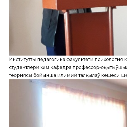
Институттың педагогика факультети психология 
студентлери ҳәм кафедра профессор-оқытыўшыл
теориясы бойынша илимий талқылаў кешеси ш