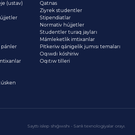
je (ustav)
Qatnas
Ziyrek studentler
újjetler
Stipendiatlar
Normativ hújjetler
Studentler turaq jayları
Mámleketlik imtixanlar
 pánler
Pitkeriw qánigelik jumısı temaları
Oqıwdı kóshiriw
imtixanlar
Oqıtıw tilleri
 túsken
Sayttı islep shıǵıwshı - Sanlı texnologiyalar orayı.