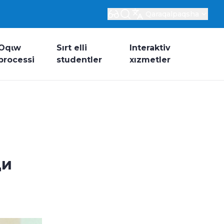
Qaraqalpaqsha
Oqɩw
Sırt elli
Interaktiv
processi
studentler
xızmetler
ди