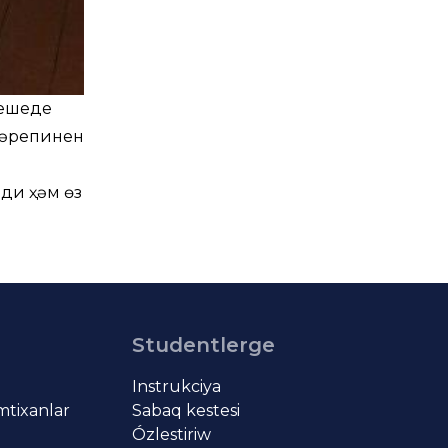
кешеде
 тәрепинен
ди ҳәм өз
Studentlerge
Instrukciya
imtixanlar
Sabaq kestesi
Ózlestiriw