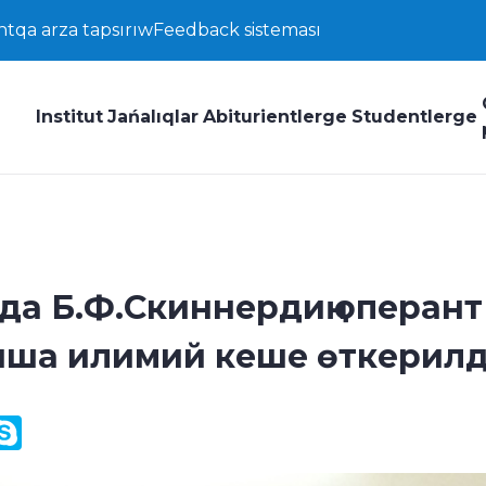
ntqa arza tapsırıw
Feedback sisteması
Institut
Jańalıqlar
Abiturientlerge
Studentlerge
а Б.Ф.Скиннердиң оперант
нша илимий кеше өткерил
y
ail.Ru
Skype
k