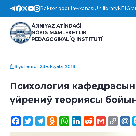
Rektor qabıllawxanası
Unilibrary
KPI
Gra
ÁJINIYAZ ATÍNDAǴÍ
NÓKIS MÁMLEKETLIK
PEDAGOGIKALÍQ INSTITUTÍ
Siyshembi, 23-oktyabr 2018
Психология кафедрасынд
үйрениў теориясы бойы
Facebook
Twitter
Telegram
Odnoklassniki
WhatsApp
LinkedIn
Reddit
Gmail
Cop
M
Lin