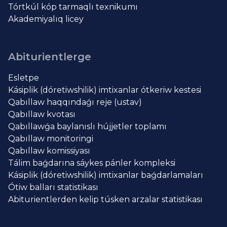
Tórtkúl kóp tarmaqlı texnikumı
Akademiyalıq licey
Abiturientlerge
Esletpe
Kásiplik (dóretiwshilik) imtixanlar ótkeriw kestesi
Qabıllaw haqqındaǵı reje (ustav)
Qabıllaw kvotası
Qabıllawǵa baylanıslı hújjetler toplamı
Qabıllaw monitoringi
Qabıllaw komissiyası
Tálim baǵdarına sáykes pánler kompleksi
Kásiplik (dóretiwshilik) imtixanlar baǵdarlamaları
Ótiw balları statistikası
Abiturientlerden kelip túsken arzalar statistikası