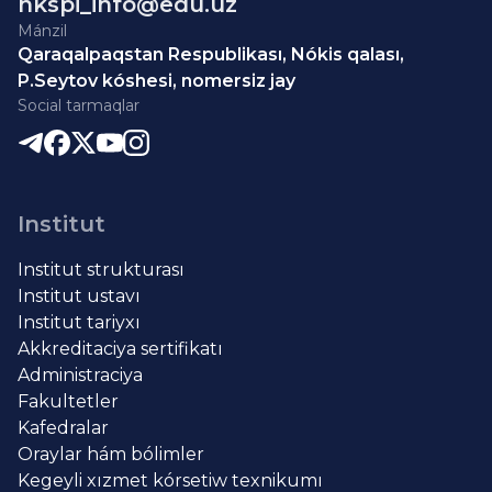
nkspi_info@edu.uz
Mánzil
Qaraqalpaqstan Respublikası, Nókis qalası,
P.Seytov kóshesi, nomersiz jay
Social tarmaqlar
Institut
Institut strukturası
Institut ustavı
Institut tariyxı
Akkreditaciya sertifikatı
Administraciya
Fakultetler
Kafedralar
Oraylar hám bólimler
Kegeyli xızmet kórsetiw texnikumı