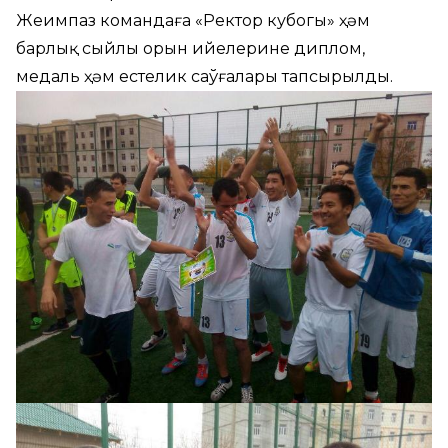
Жеңимпаз командаға «Ректор кубогы» ҳәм
барлық сыйлы орын ийелерине диплом,
медаль ҳәм естелик саўғалары тапсырылды.