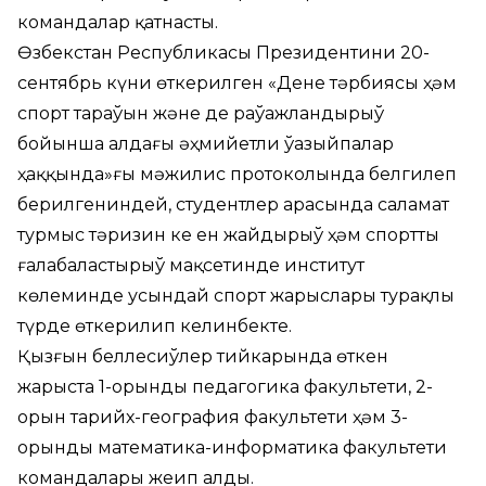
командалар қатнасты.
Өзбекстан Республикасы Президентиниң 20-
сентябрь күни өткерилген «Дене тәрбиясы ҳәм
спорт тараўын және де раўажландырыў
бойынша алдағы әҳмийетли ўазыйпалар
ҳаққында»ғы мәжилис протоколында белгилеп
берилгениндей, студентлер арасында саламат
турмыс тәризин кең ен жайдырыў ҳәм спортты
ғалабаластырыў мақсетинде институт
көлеминде усындай спорт жарыслары турақлы
түрде өткерилип келинбекте.
Қызғын беллесиўлер тийкарында өткен
жарыста 1-орынды педагогика факультети, 2-
орын тарийх-география факультети ҳәм 3-
орынды математика-информатика факультети
командалары жеңип алды.