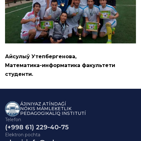
Айсулыў Утепбергенова,
Математика-информатика факультети
студенти.
ÁJINIYAZ ATÍNDAǴÍ
NÓKIS MÁMLEKETLIK
PEDAGOGIKALÍQ INSTITUTÍ
Telefon
(+998 61) 229-40-75
Elektron pochta