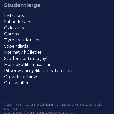
Studentlerge
Instrukciya
Sabaq kestesi
Ózlestiriw
Qatnas
Ziyrek studentler
Stipendiatlar
Normativ hújjetler
Studentler turaq jayları
Mámleketlik imtixanlar
Pitkeriw qánigelik jumısı temaları
Oqıwdı kóshiriw
Oqıtıw tilleri
© 2024. ÁJINIYAZ ATÍNDAǴÍ NÓKIS MÁMLEKETLIK PEDAGOGIKALÍQ
INSTITUTÍ
Sayttı islep shıǵıwshı - Sanlı texnologiyalar orayı.