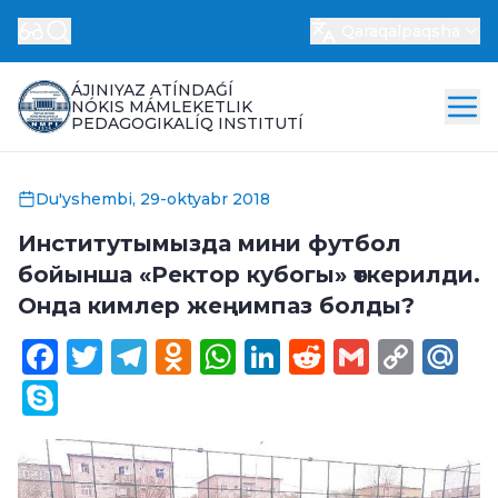
Qaraqalpaqsha
ÁJINIYAZ ATÍNDAǴÍ
NÓKIS MÁMLEKETLIK
PEDAGOGIKALÍQ INSTITUTÍ
Du'yshembi, 29-oktyabr 2018
Институтымызда мини футбол
бойынша «Ректор кубогы» өткерилди.
Онда кимлер жеңимпаз болды?
Facebook
Twitter
Telegram
Odnoklassniki
WhatsApp
LinkedIn
Reddit
Gmail
Cop
Ma
Link
Skype