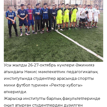
Усы жылдың 26-27-октябрь күнлери Әжинияз
атындағы Нөкис мәмлекетлик педагогикалық
институтында студентлер арасында спорттың
мини футбол түринен «Ректор кубогы»
өткерилди.
Жарысқа институттың барлық факультетлеринде
оқып атырған студентлерден дүзилген