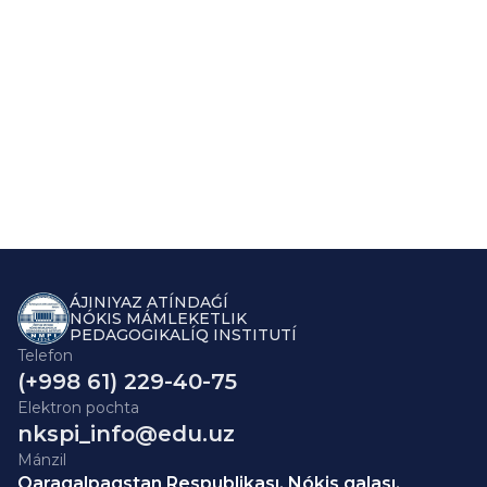
ÁJINIYAZ ATÍNDAǴÍ
NÓKIS MÁMLEKETLIK
PEDAGOGIKALÍQ INSTITUTÍ
Telefon
(+998 61) 229-40-75
Elektron pochta
nkspi_info@edu.uz
Mánzil
Qaraqalpaqstan Respublikası, Nókis qalası,