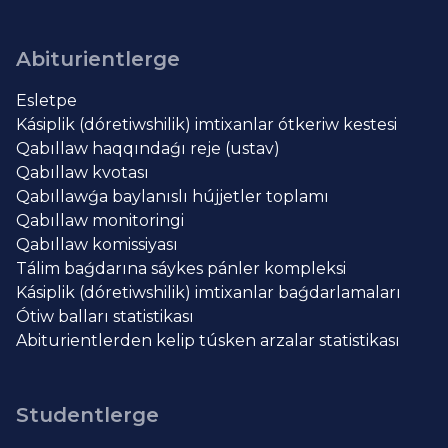
Abiturientlerge
Esletpe
Kásiplik (dóretiwshilik) imtixanlar ótkeriw kestesi
Qabıllaw haqqındaǵı reje (ustav)
Qabıllaw kvotası
Qabıllawǵa baylanıslı hújjetler toplamı
Qabıllaw monitoringi
Qabıllaw komissiyası
Tálim baǵdarına sáykes pánler kompleksi
Kásiplik (dóretiwshilik) imtixanlar baǵdarlamaları
Ótiw balları statistikası
Abiturientlerden kelip túsken arzalar statistikası
Studentlerge