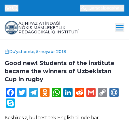
Qaraqalpaqsha
ÁJINIYAZ ATÍNDAǴÍ
NÓKIS MÁMLEKETLIK
PEDAGOGIKALÍQ INSTITUTÍ
Du'yshembi, 5-noyabr 2018
Good new! Students of the institute
became the winners of Uzbekistan
Cup in rugby
Facebook
Twitter
Telegram
Odnoklassniki
WhatsApp
LinkedIn
Reddit
Gmail
Cop
Ma
Link
Skype
Keshiresiz, bul test tek
English
tilinde bar.