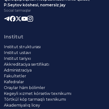
P.Seytov kóshesi, nomersiz jay
Social tarmaqlar
Institut
Institut strukturası
Institut ustavı
Institut tariyxı
Akkreditaciya sertifikatı
Administraciya
Fakultetler
Kafedralar
Oraylar hám bólimler
Kegeyli xızmet kórsetiw texnikumı
Tórtkúl kóp tarmaqlı texnikumı
Akademiyalıq licey