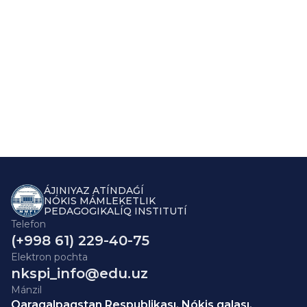
ÁJINIYAZ ATÍNDAǴÍ
NÓKIS MÁMLEKETLIK
PEDAGOGIKALÍQ INSTITUTÍ
Telefon
(+998 61) 229-40-75
Elektron pochta
nkspi_info@edu.uz
Mánzil
Qaraqalpaqstan Respublikası, Nókis qalası,