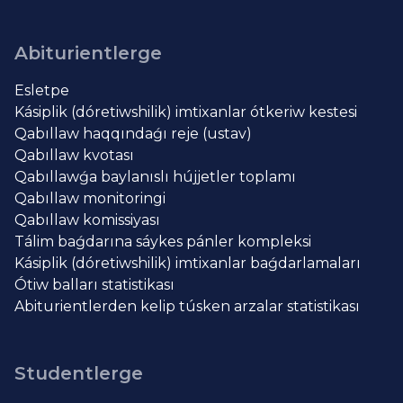
Abiturientlerge
Esletpe
Kásiplik (dóretiwshilik) imtixanlar ótkeriw kestesi
Qabıllaw haqqındaǵı reje (ustav)
Qabıllaw kvotası
Qabıllawǵa baylanıslı hújjetler toplamı
Qabıllaw monitoringi
Qabıllaw komissiyası
Tálim baǵdarına sáykes pánler kompleksi
Kásiplik (dóretiwshilik) imtixanlar baǵdarlamaları
Ótiw balları statistikası
Abiturientlerden kelip túsken arzalar statistikası
Studentlerge