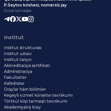
P.Seytov kóshesi, nomersiz jay
Social tarmaqlar
Institut
Institut strukturası
Institut ustavı
Institut tariyxı
Akkreditaciya sertifikatı
Administraciya
Fakultetler
Kafedralar
Oraylar hám bólimler
Kegeyli xızmet kórsetiw texnikumı
Tórtkúl kóp tarmaqlı texnikumı
Akademiyalıq licey