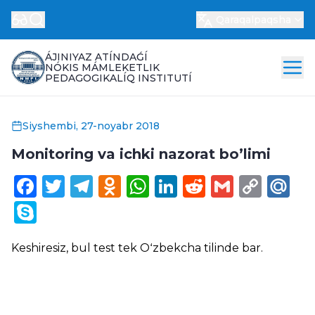
Qaraqalpaqsha
ÁJINIYAZ ATÍNDAǴÍ
NÓKIS MÁMLEKETLIK
PEDAGOGIKALÍQ INSTITUTÍ
Siyshembi, 27-noyabr 2018
Monitoring va ichki nazorat bo’limi
Facebook
Twitter
Telegram
Odnoklassniki
WhatsApp
LinkedIn
Reddit
Gmail
Cop
Ma
Link
Skype
Keshiresiz, bul test tek
Oʻzbekcha
tilinde bar.