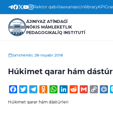
Rektor qabıllawxanası
Unilibrary
KPI
Gra
ÁJINIYAZ ATÍNDAǴÍ
NÓKIS MÁMLEKETLIK
PEDAGOGIKALÍQ INSTITUTÍ
Sa'rshembi, 28-noyabr 2018
Húkimet qarar hám dástúr
Facebook
Twitter
Telegram
Odnoklassniki
WhatsApp
LinkedIn
Reddit
Gmail
Cop
M
Lin
Húkimet qarar hám dástúrleri