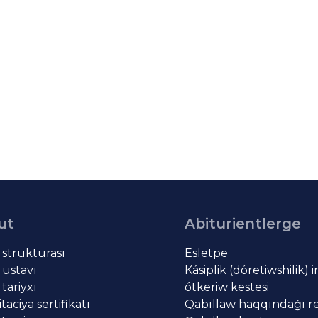
ut
Abiturientlerge
t strukturası
Esletpe
 ustavı
Kásiplik (dóretiwshilik) 
 tariyxı
ótkeriw kestesi
aciya sertifikatı
Qabıllaw haqqındaǵı re