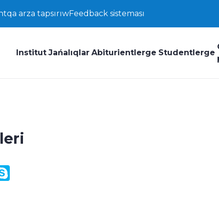
ntqa arza tapsırıw
Feedback sisteması
Institut
Jańalıqlar
Abiturientlerge
Studentlerge
leri
y
ail.Ru
Skype
k