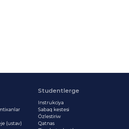
Studentlerge
Instrukciya
imtixanlar
Sabaq kestesi
Ózlestiriw
je (ustav)
Qatnas