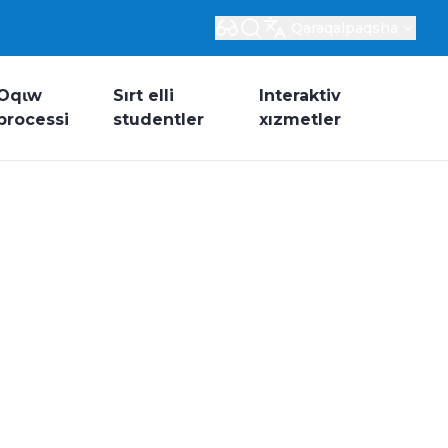
Qaraqalpaqsha
Oqɩw
Sırt elli
Interaktiv
processi
studentler
xızmetler