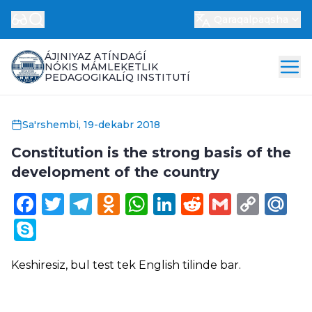
Qaraqalpaqsha
ÁJINIYAZ ATÍNDAǴÍ
NÓKIS MÁMLEKETLIK
PEDAGOGIKALÍQ INSTITUTÍ
Sa'rshembi, 19-dekabr 2018
Constitution is the strong basis of the
development of the country
Facebook
Twitter
Telegram
Odnoklassniki
WhatsApp
LinkedIn
Reddit
Gmail
Cop
Ma
Link
Skype
Keshiresiz, bul test tek
English
tilinde bar.