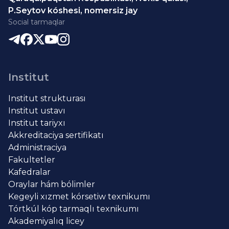
P.Seytov kóshesi, nomersiz jay
Social tarmaqlar
Institut
Institut strukturası
Institut ustavı
Institut tariyxı
Akkreditaciya sertifikatı
Administraciya
Fakultetler
Kafedralar
Oraylar hám bólimler
Kegeyli xızmet kórsetiw texnikumı
Tórtkúl kóp tarmaqlı texnikumı
Akademiyalıq licey