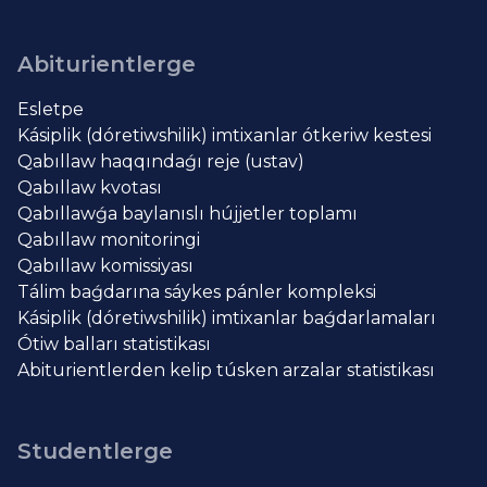
Abiturientlerge
Esletpe
Kásiplik (dóretiwshilik) imtixanlar ótkeriw kestesi
Qabıllaw haqqındaǵı reje (ustav)
Qabıllaw kvotası
Qabıllawǵa baylanıslı hújjetler toplamı
Qabıllaw monitoringi
Qabıllaw komissiyası
Tálim baǵdarına sáykes pánler kompleksi
Kásiplik (dóretiwshilik) imtixanlar baǵdarlamaları
Ótiw balları statistikası
Abiturientlerden kelip túsken arzalar statistikası
Studentlerge