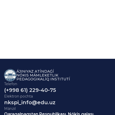
ÁJINIYAZ ATÍNDAǴÍ
NÓKIS MÁMLEKETLIK
PEDAGOGIKALÍQ INSTITUTÍ
Telefon
(+998 61) 229-40-75
Elektron pochta
nkspi_info@edu.uz
Mánzil
Qaraqalpaqstan Respublikası, Nókis qalası,