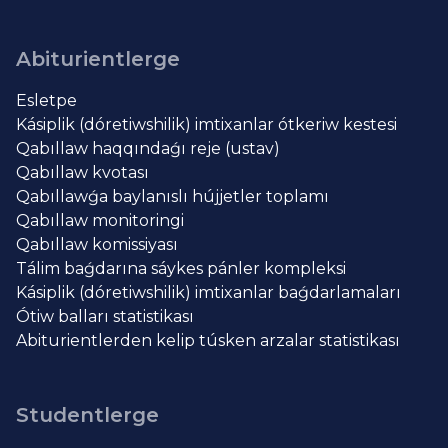
Abiturientlerge
Esletpe
Kásiplik (dóretiwshilik) imtixanlar ótkeriw kestesi
Qabıllaw haqqındaǵı reje (ustav)
Qabıllaw kvotası
Qabıllawǵa baylanıslı hújjetler toplamı
Qabıllaw monitoringi
Qabıllaw komissiyası
Tálim baǵdarına sáykes pánler kompleksi
Kásiplik (dóretiwshilik) imtixanlar baǵdarlamaları
Ótiw balları statistikası
Abiturientlerden kelip túsken arzalar statistikası
Studentlerge