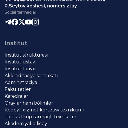
P.Seytov kóshesi, nomersiz jay
Social tarmaqlar
Institut
Institut strukturası
Institut ustavı
Institut tariyxı
Akkreditaciya sertifikatı
Administraciya
Fakultetler
Kafedralar
Oraylar hám bólimler
Kegeyli xızmet kórsetiw texnikumı
Tórtkúl kóp tarmaqlı texnikumı
Akademiyalıq licey