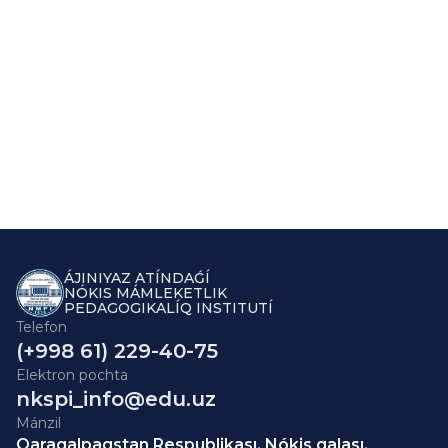
ÁJINIYAZ ATÍNDAǴÍ
NÓKIS MÁMLEKETLIK
PEDAGOGIKALÍQ INSTITUTÍ
Telefon
(+998 61) 229-40-75
Elektron pochta
nkspi_info@edu.uz
Mánzil
Qaraqalpaqstan Respublikası, Nókis qalası,