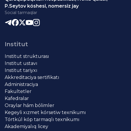
P.Seytov kóshesi, nomersiz jay
Social tarmaqlar
Institut
Institut strukturası
Institut ustavı
Institut tariyxı
Akkreditaciya sertifikatı
Administraciya
Fakultetler
Kafedralar
Oraylar hám bólimler
Kegeyli xızmet kórsetiw texnikumı
Tórtkúl kóp tarmaqlı texnikumı
Akademiyalıq licey