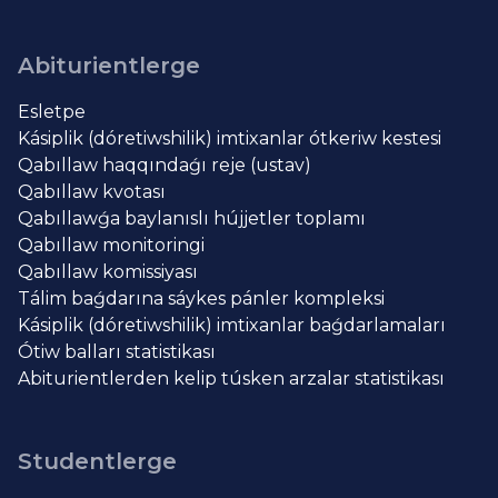
Abiturientlerge
Esletpe
Kásiplik (dóretiwshilik) imtixanlar ótkeriw kestesi
Qabıllaw haqqındaǵı reje (ustav)
Qabıllaw kvotası
Qabıllawǵa baylanıslı hújjetler toplamı
Qabıllaw monitoringi
Qabıllaw komissiyası
Tálim baǵdarına sáykes pánler kompleksi
Kásiplik (dóretiwshilik) imtixanlar baǵdarlamaları
Ótiw balları statistikası
Abiturientlerden kelip túsken arzalar statistikası
Studentlerge