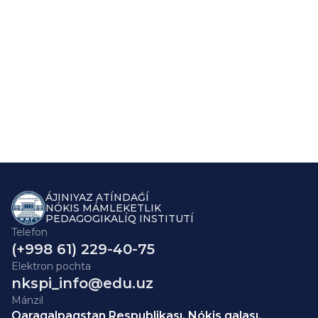
ÁJINIYAZ ATÍNDAǴÍ
NÓKIS MÁMLEKETLIK
PEDAGOGIKALÍQ INSTITUTÍ
Telefon
(+998 61) 229-40-75
Elektron pochta
nkspi_info@edu.uz
Mánzil
Qaraqalpaqstan Respublikası, Nókis qalası,