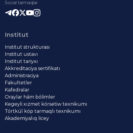
Social tarmaqlar
Institut
Institut strukturası
Institut ustavı
Institut tariyxı
Akkreditaciya sertifikatı
Administraciya
Fakultetler
Kafedralar
Oraylar hám bólimler
Kegeyli xızmet kórsetiw texnikumı
Tórtkúl kóp tarmaqlı texnikumı
Akademiyalıq licey