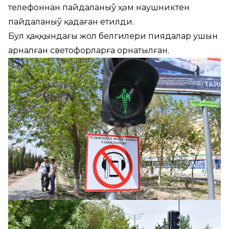
телефоннан пайдаланыў ҳәм наушниктен
пайдаланыў қадаған етилди.
Бул ҳаққындағы жол белгилери пиядалар ушын
арналған светофорларға орнатылған.