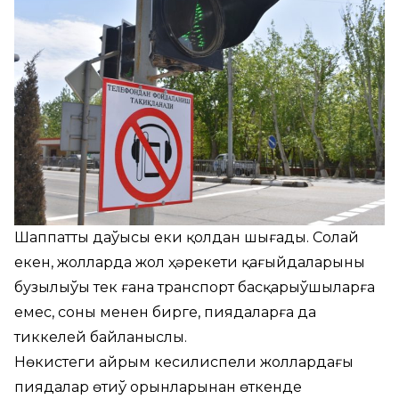
Шаппаттың даўысы еки қолдан шығады. Солай
екен, жолларда жол ҳәрекети қағыйдаларының
бузылыўы тек ғана транспорт басқарыўшыларға
емес, соның менен бирге, пиядаларға да
тиккелей байланыслы.
Нөкистеги айрым кесилиспели жоллардағы
пиядалар өтиў орынларынан өткенде