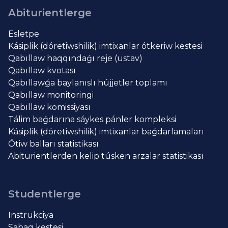
Abiturientlerge
Esletpe
Kásiplik (dóretiwshilik) imtixanlar ótkeriw kestesi
Qabıllaw haqqındaǵı reje (ustav)
Qabıllaw kvotası
Qabıllawǵa baylanıslı hújjetler toplamı
Qabıllaw monitoringi
Qabıllaw komissiyası
Tálim baǵdarına sáykes pánler kompleksi
Kásiplik (dóretiwshilik) imtixanlar baǵdarlamaları
Ótiw balları statistikası
Abiturientlerden kelip túsken arzalar statistikası
Studentlerge
Instrukciya
Sabaq kestesi