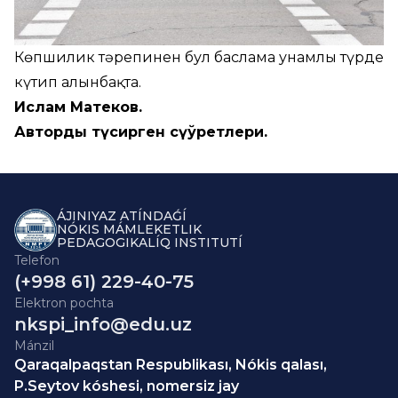
Көпшилик тәрепинен бул баслама унамлы түрде
күтип алынбақта.
Ислам Матеков.
Автордың түсирген сүўретлери.
ÁJINIYAZ ATÍNDAǴÍ
NÓKIS MÁMLEKETLIK
PEDAGOGIKALÍQ INSTITUTÍ
Telefon
(+998 61) 229-40-75
Elektron pochta
nkspi_info@edu.uz
Mánzil
Qaraqalpaqstan Respublikası, Nókis qalası,
P.Seytov kóshesi, nomersiz jay