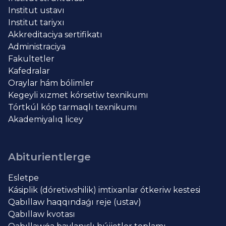
Institut ustavı
Institut tariyxı
Akkreditaciya sertifikatı
Administraciya
Fakultetler
Kafedralar
Oraylar hám bólimler
Kegeyli xızmet kórsetiw texnikumı
Tórtkúl kóp tarmaqlı texnikumı
Akademiyalıq licey
Abiturientlerge
Esletpe
Kásiplik (dóretiwshilik) imtixanlar ótkeriw kestesi
Qabıllaw haqqındaǵı reje (ustav)
Qabıllaw kvotası