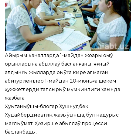
Айырым каналларда 1-майдан жоқары оқыў
орынларына қабыллаў басланғаны, яғный
алдынғы жылларда оқыўға кире алмаған
абитуриентлер 1-майдан 20-июньға шекем
ҳүжжетлерди тапсырыў мүмкинлиги ҳаққында
жазбақта.
Ҳуқықтаныўшы-блогер Хушнудбек
Худайбердиевтиң жазыўынша, бул надурыс
мағлыўмат. Ҳәзирше қабыллаў процесси
басланбады.