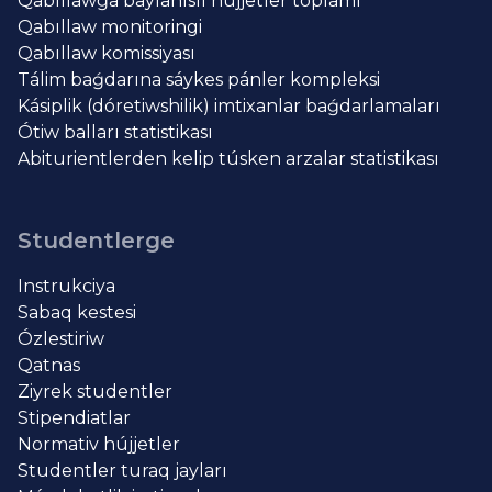
Qabıllawǵa baylanıslı hújjetler toplamı
Qabıllaw monitoringi
Qabıllaw komissiyası
Tálim baǵdarına sáykes pánler kompleksi
Kásiplik (dóretiwshilik) imtixanlar baǵdarlamaları
Ótiw balları statistikası
Abiturientlerden kelip túsken arzalar statistikası
Studentlerge
Instrukciya
Sabaq kestesi
Ózlestiriw
Qatnas
Ziyrek studentler
Stipendiatlar
Normativ hújjetler
Studentler turaq jayları