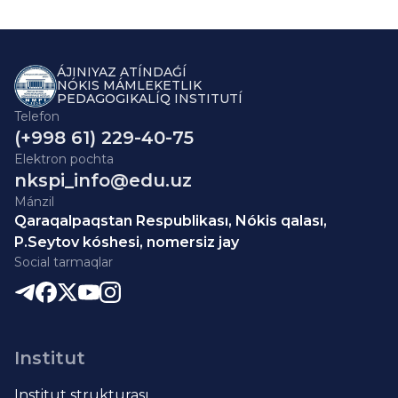
ÁJINIYAZ ATÍNDAǴÍ
NÓKIS MÁMLEKETLIK
PEDAGOGIKALÍQ INSTITUTÍ
Telefon
(+998 61) 229-40-75
Elektron pochta
nkspi_info@edu.uz
Mánzil
Qaraqalpaqstan Respublikası, Nókis qalası,
P.Seytov kóshesi, nomersiz jay
Social tarmaqlar
Institut
Institut strukturası