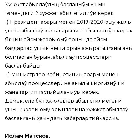
Ҳүжжет қабыллаўдың басланыўы ушын
төмендеги 2 ҳүжжет қабыл етилиўи керек:
1) Президент қарары менен 2019-2020-оқыў жылы
ушын қабыллаў квоталары тастыйықланыўы керек.
Яғный қайсы жоқары оқыў орнында қайсы
бағдарлар ушын неши орын ажыратылғаны анық
болмастан бурын, қабыллаў процесслери
басланбайды;
2) Министрлер Кабинетиниң қарары менен
қабыллаў процесслерине анықлық киргизиўши
жаңа тәртип тастыйықланыўы керек.
Демек, еле бул ҳүжжетлер қабыл етилмегени
ушын жоқары оқыў орынларына ҳүжжет қабыллаў
басланғаны ҳаққындағы хабарлар тийкарсыз.
Ислам Матеков.