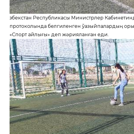
Өзбекстан Республикасы Министрлер Кабинетин
протоколында белгиленген ўазыйпалардың ор
«Спорт айлығы» деп жәрияланған еди.