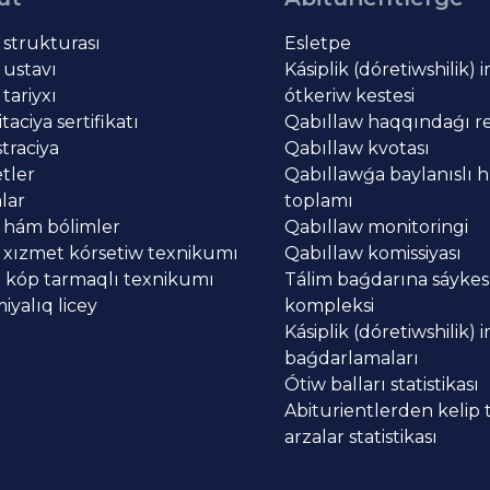
t strukturası
Esletpe
 ustavı
Kásiplik (dóretiwshilik) 
 tariyxı
ótkeriw kestesi
aciya sertifikatı
Qabıllaw haqqındaǵı re
traciya
Qabıllaw kvotası
tler
Qabıllawǵa baylanıslı h
lar
toplamı
 hám bólimler
Qabıllaw monitoringi
 xızmet kórsetiw texnikumı
Qabıllaw komissiyası
 kóp tarmaqlı texnikumı
Tálim baǵdarına sáykes
yalıq licey
kompleksi
Kásiplik (dóretiwshilik) 
baǵdarlamaları
Ótiw balları statistikası
Abiturientlerden kelip
arzalar statistikası