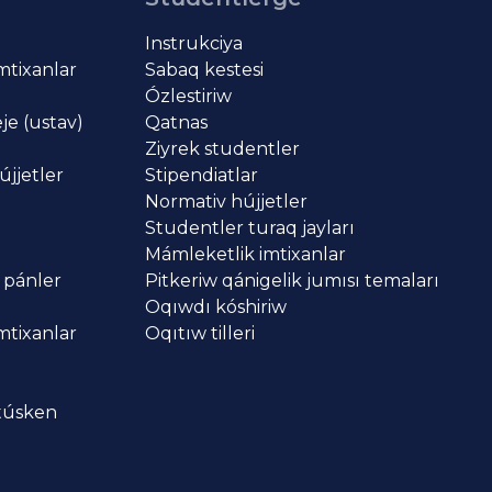
Instrukciya
imtixanlar
Sabaq kestesi
Ózlestiriw
je (ustav)
Qatnas
Ziyrek studentler
újjetler
Stipendiatlar
Normativ hújjetler
Studentler turaq jayları
Mámleketlik imtixanlar
 pánler
Pitkeriw qánigelik jumısı temaları
Oqıwdı kóshiriw
imtixanlar
Oqıtıw tilleri
 túsken