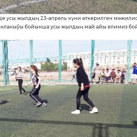
де усы жылдың 23-апрель күни өткерилген мәжили
ынланыўы бойынша усы жылдың май айы елимиз бо