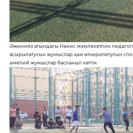
Әжинияз атындағы Нөкис мәмлекетлик педагог
асырылатуғын жумыслар ҳәм өткерилетуғын сп
әмелий жумыслар басланып кетти.