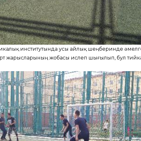
икалық институтында усы айлық шеңберинде әмелг
орт жарысларының жобасы ислеп шығылып, бул тийк