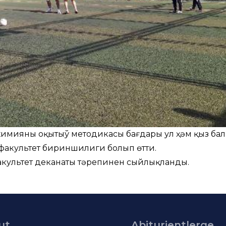
имияны оқытыў методикасы бағдары ул ҳәм қыз ба
факультет бириншилиги болып өтти.
культет деканаты тәрепинен сыйлықланды.
ut
Abiturientlerge