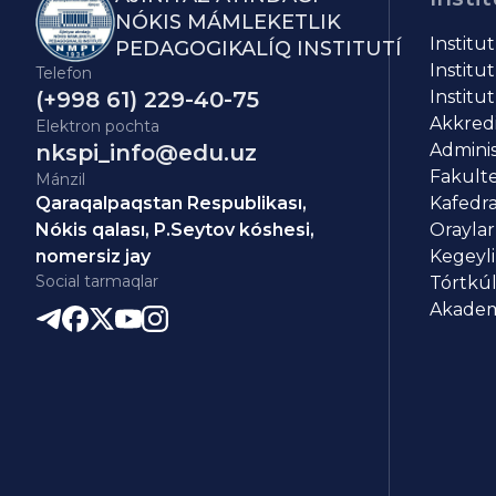
NÓKIS MÁMLEKETLIK
Institu
PEDAGOGIKALÍQ INSTITUTÍ
Institut
Telefon
(+998 61) 229-40-75
Institut
Akkredit
Elektron pochta
nkspi_info@edu.uz
Adminis
Fakulte
Mánzil
Qaraqalpaqstan Respublikası,
Kafedra
Nókis qalası, P.Seytov kóshesi,
Oraylar
nomersiz jay
Kegeyli
Social tarmaqlar
Tórtkúl
Akademi