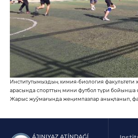
Институтымыздың химия-биология факультети х
арасында спорттың мини футбол түри бойынша 
Жарыс жуўмағында жеңимпазлар анықланып, фа
ÁJINIYAZ ATÍNDAǴÍ
Instit