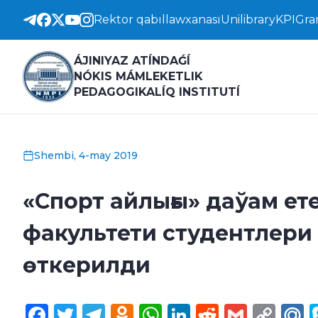
Rektor qabıllawxanası
Unilibrary
KPI
Gra
ÁJINIYAZ ATÍNDAǴÍ
NÓKIS MÁMLEKETLIK
PEDAGOGIKALÍQ INSTITUTÍ
Shembi, 4-may 2019
«Спорт айлығы» даўам ет
факультети студентлер
өткерилди
Facebook
Twitter
Telegram
Odnoklassniki
WhatsApp
LinkedIn
Reddit
Gmail
Cop
M