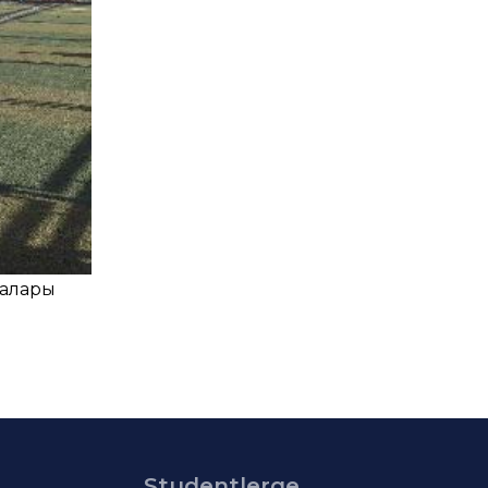
лалары
Studentlerge