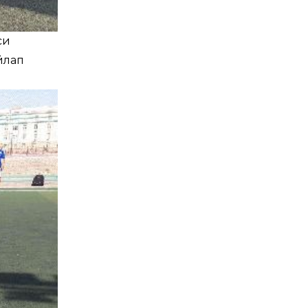
си
йлап