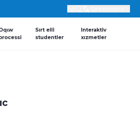
Qaraqalpaqsha
Oqɩw
Sırt elli
Interaktiv
processi
studentler
xızmetler
ыс