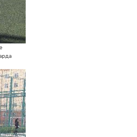
е
арда