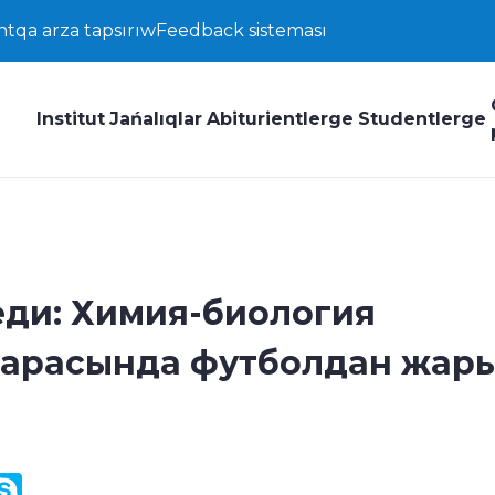
ntqa arza tapsırıw
Feedback sisteması
Institut
Jańalıqlar
Abiturientlerge
Studentlerge
еди: Химия-биология
и арасында футболдан жар
y
ail.Ru
Skype