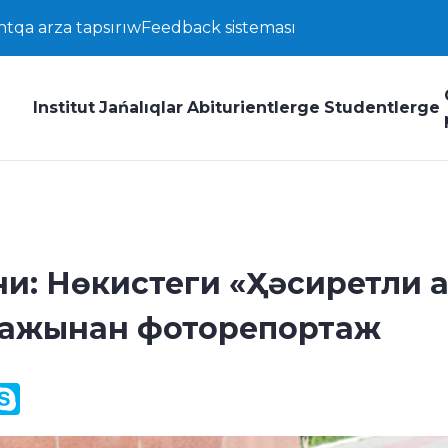
ntqa arza tapsırıw
Feedback sisteması
Institut
Jańalıqlar
Abiturientlerge
Studentlerge
и: Нөкистеги «Ҳәсиретли 
илажынан фоторепортаж
y
ail.Ru
Skype
k