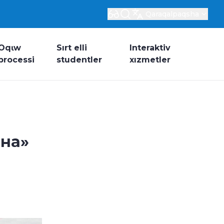
Qaraqalpaqsha
Oqɩw
Sırt elli
Interaktiv
processi
studentler
xızmetler
ана»