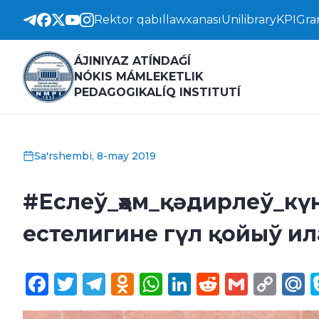
Rektor qabıllawxanası
Unilibrary
KPI
Gra
ÁJINIYAZ ATÍNDAǴÍ
NÓKIS MÁMLEKETLIK
PEDAGOGIKALÍQ INSTITUTÍ
Sa'rshembi, 8-may 2019
#Еслеў_ҳәм_қәдирлеў_күн
естелигине гүл қойыў 
Facebook
Twitter
Telegram
Odnoklassniki
WhatsApp
LinkedIn
Reddit
Gmail
Cop
M
Lin