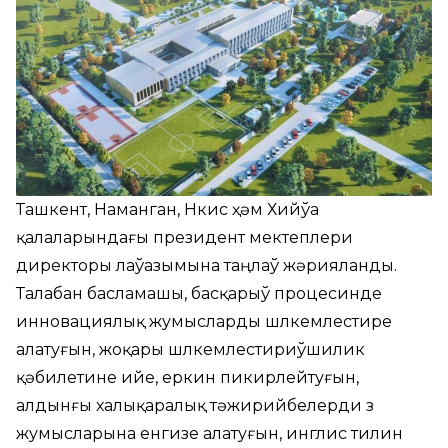
Ташкент, Наманган, Нөкис ҳәм Хийўа
қалаларындағы президент мектеплери
директоры лаўазымына таңлаў жәрияланды.
Талабан басламашы, басқарыў процесинде
инновациялық жумысларды шөлкемлестире
алатуғын, жоқары шөлкемлестириўшилик
қәбилетине ийе, еркин пикирлейтуғын,
алдынғы халықаралық тәжирийбелерди өз
жумысларына енгизе алатуғын, инглис тилин