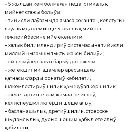
– 5 жылдан кем болмаған педагогикалық
мийнет стажы болыўы;
– тийисли лаўазымда ямаса соған тең келетуғын
лаўазымда кеминде 3 жыллық мийнет
тәжирийбесине ийе екенлиги;
– халық билимлендириў системасына тийисли
миллий нызамшылықты жақсы билиўи;
– сөйлесиўлер алып барыў дәрежеси;
– жетекшилик, адамлар арасындағы
қатнасықларды орнатыў қәбилети,
шөлкемлестириўшилик ҳәм жуўапкершилик;
– жеке тәртипте ҳәм жәмәәтте ислеў,
келиспеўшиликлерди шеше алыў;
– басламашылық, дөретиўшилик, стресске
шыдамлылық, дурыс шешим қабыл ете алыў
қәбилети;