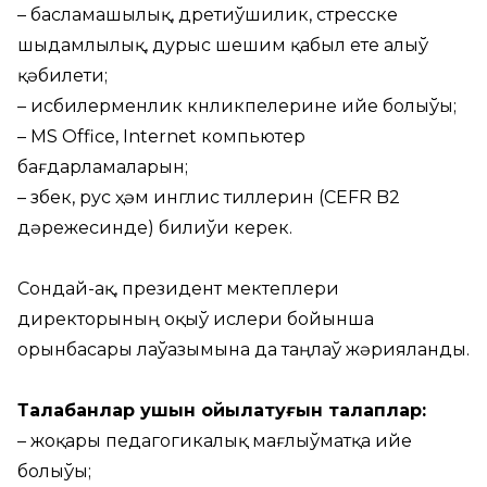
– басламашылық, дөретиўшилик, стресске
шыдамлылық, дурыс шешим қабыл ете алыў
қәбилети;
– исбилерменлик көнликпелерине ийе болыўы;
– MS Office, Internet компьютер
бағдарламаларын;
– өзбек, рус ҳәм инглис тиллерин (CEFR B2
дәрежесинде) билиўи керек.
Сондай-ақ, президент мектеплери
директорының оқыў ислери бойынша
орынбасары лаўазымына да таңлаў жәрияланды.
Талабанлар ушын қойылатуғын талаплар:
– жоқары педагогикалық мағлыўматқа ийе
болыўы;