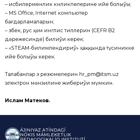
– исбилерменлик көнликпелерине ийе болыўы;
– MS Office, Internet компьютер
бағдарламаларын;
– өзбек, рус ҳәм инглис тиллерин (CEFR B2
дәрежесинде) билиўи керек;
– «STEAM-билимлендириў» ҳаққында түсиникке
ийе болыўы керек.
Талабанлар өз резюмелерин
hr_pm@itsm.uz
электрон мәнзилине жибериўи мүмкин.
Ислам Матеков.
ÁJINIYAZ ATÍNDAǴÍ
NÓKIS MÁMLEKETLIK
PEDAGOGIKALÍQ INSTITUTÍ