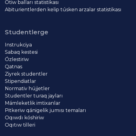
Ótiw balları statistikası
Abiturientlerden kelip túsken arzalar statistikası
Studentlerge
Instrukciya
Sabaq kestesi
Ózlestiriw
Qatnas
Ziyrek studentler
Stipendiatlar
Normativ hújjetler
Studentler turaq jayları
Mámleketlik imtixanlar
Pitkeriw qánigelik jumısı temaları
Oqıwdı kóshiriw
Oqıtıw tilleri