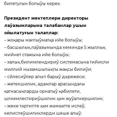
билетуғын болыўы керек.
Президент мектеплери директоры
лаўазымларына талабанлар ушын
қойылатуғын талаплар:
– жоқары мағлыўматқа ийе болыўы;
– басшылық лаўазымында кеминде 5 жыллық
мийнет стажына ийе болыўы;
– халық билимлендириў системасына тийисли
миллий нызамшылықты жақсы билиўи;
– сөйлесиўлер алып барыў дәрежеси;
– жетекшилик, адамлар арасындағы
қатнасықларды орнатыў қәбилети,
шөлкемлестириўшилик ҳәм жуўапкершилик;
– жеке тәртипте ҳәм жәмәәтте ислеў,
келиспеўшиликлерди шеше алыў;