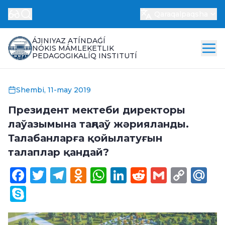
Qaraqalpaqsha
ÁJINIYAZ ATÍNDAǴÍ
NÓKIS MÁMLEKETLIK
PEDAGOGIKALÍQ INSTITUTÍ
Shembi, 11-may 2019
Президент мектеби директоры
лаўазымына таңлаў жәрияланды.
Талабанларға қойылатуғын
талаплар қандай?
Facebook
Twitter
Telegram
Odnoklassniki
WhatsApp
LinkedIn
Reddit
Gmail
Cop
Ma
Link
Skype