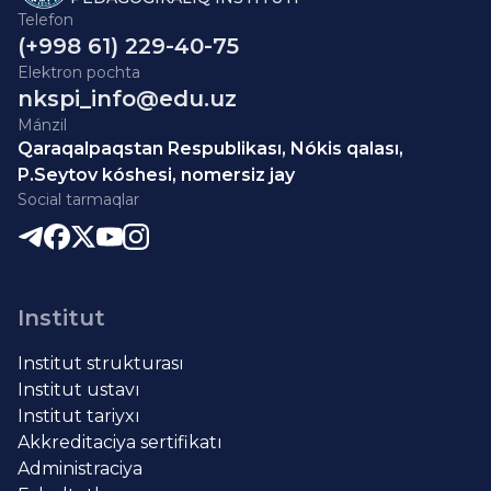
Telefon
(+998 61) 229-40-75
Elektron pochta
nkspi_info@edu.uz
Mánzil
Qaraqalpaqstan Respublikası, Nókis qalası,
P.Seytov kóshesi, nomersiz jay
Social tarmaqlar
Institut
Institut strukturası
Institut ustavı
Institut tariyxı
Akkreditaciya sertifikatı
Administraciya