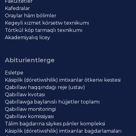
Fakultetler
Kafedralar
Oraylar hám bólimler
Kegeyli xızmet kórsetiw texnikumı
Tórtkúl kóp tarmaqlı texnikumı
Akademiyalıq licey
Abiturientlerge
Esletpe
Kásiplik (dóretiwshilik) imtixanlar ótkeriw kestesi
Qabıllaw haqqındaǵı reje (ustav)
Qabıllaw kvotası
Qabıllawǵa baylanıslı hújjetler toplamı
Qabıllaw monitoringi
Qabıllaw komissiyası
Tálim baǵdarına sáykes pánler kompleksi
Kásiplik (dóretiwshilik) imtixanlar baǵdarlamaları