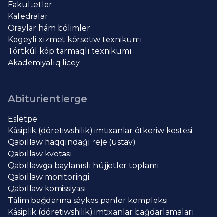
Fakultetler
Kafedralar
Oraylar hám bólimler
Kegeyli xızmet kórsetiw texnikumı
Tórtkúl kóp tarmaqlı texnikumı
Akademiyalıq licey
Abiturientlerge
Esletpe
Kásiplik (dóretiwshilik) imtixanlar ótkeriw kestesi
Qabıllaw haqqındaǵı reje (ustav)
Qabıllaw kvotası
Qabıllawǵa baylanıslı hújjetler toplamı
Qabıllaw monitoringi
Qabıllaw komissiyası
Tálim baǵdarına sáykes pánler kompleksi
Kásiplik (dóretiwshilik) imtixanlar baǵdarlamaları