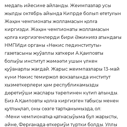
медаль ийесине айланды. Жеңимпазлар усы
жылдың октябрь айында Кипрде болып өтетуғын
Жәҳән чемпионаты жолламасын қолға
киргизди. Жәҳән чемпионаты жолламасын
қолға киргизгенлердиң бири Әжинияз атындағы
НМПИдиң органы «Нөкис пединституты»
газетасының жуўаплы хаткери А.Қаиповтың
болыўы институт жәмәәти ушын үлкен
қуўанарлы жағдай. Жарыс жеңимпазлары 13-май
күни Нөкис темиржол вокзалында институт
хызметкерлери ҳәм республикамыздың
дөретиўши жаслары тәрепинен күтип алынды.
Биз А.Қаиповты қолға киргизген табысы менен
қутлықлап, оны сөзге тартқанымызда, ол:
-Мениң чемпионатқа қатнасыўыма бул жарыстың,
әйне, Ферғанада өткериўи түртки болды. Уллы