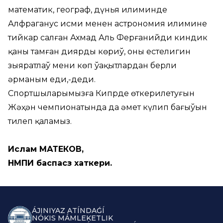
математик, географ, дүнья илиминде
Алфраганус исми менен астрономия илимине
тийкар салған Ахмад Аль Ферғанийдиң киндик
қаны тамған диярды көриў, оның естелигин
зыяратлаў мениң көп ўақытлардан берли
әрманым еди,-деди.
Спортшыларымызға Кипрде өткерилетуғын
Жәҳән чемпионатында да әмет күлип бағыўын
тилеп қаламыз.
Ислам МАТЕКОВ,
НМПИ баспасөз хаткери.
ÁJINIYAZ ATÍNDAǴÍ
NÓKIS MÁMLEKETLIK