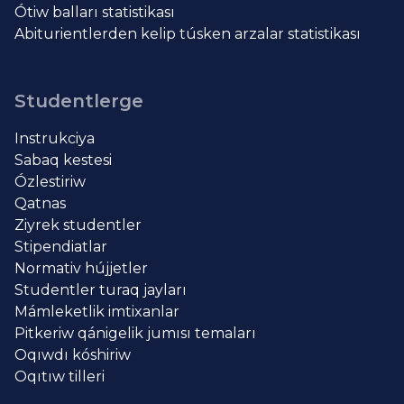
Ótiw balları statistikası
Abiturientlerden kelip túsken arzalar statistikası
Studentlerge
Instrukciya
Sabaq kestesi
Ózlestiriw
Qatnas
Ziyrek studentler
Stipendiatlar
Normativ hújjetler
Studentler turaq jayları
Mámleketlik imtixanlar
Pitkeriw qánigelik jumısı temaları
Oqıwdı kóshiriw
Oqıtıw tilleri