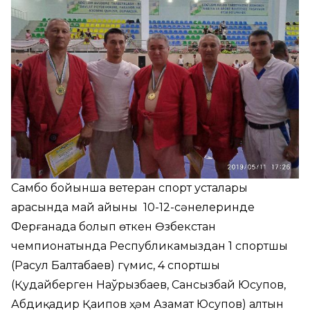
Самбо бойынша ветеран спорт усталары
арасында май айының 10-12-сәнелеринде
Ферғанада болып өткен Өзбекстан
чемпионатында Республикамыздан 1 спортшы
(Расул Балтабаев) гүмис, 4 спортшы
(Қудайберген Наўрызбаев, Сансызбай Юсупов,
Абдиқадир Қаипов ҳәм Азамат Юсупов) алтын