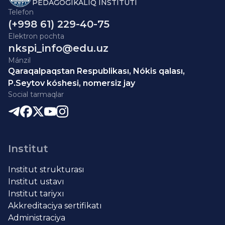
PEDAGOGIKALÍQ INSTITUTÍ
Telefon
(+998 61) 229-40-75
Elektron pochta
nkspi_info@edu.uz
Mánzil
Qaraqalpaqstan Respublikası, Nókis qalası,
P.Seytov kóshesi, nomersiz jay
Social tarmaqlar
Institut
Institut strukturası
Institut ustavı
Institut tariyxı
Akkreditaciya sertifikatı
Administraciya