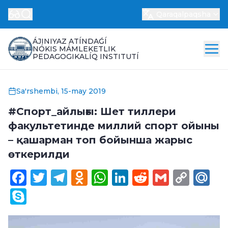
Qaraqalpaqsha
ÁJINIYAZ ATÍNDAǴÍ
NÓKIS MÁMLEKETLIK
PEDAGOGIKALÍQ INSTITUTÍ
Sa'rshembi, 15-may 2019
#Спорт_айлығы: Шет тиллери
факультетинде миллий спорт ойыны
– қашарман топ бойынша жарыс
өткерилди
Facebook
Twitter
Telegram
Odnoklassniki
WhatsApp
LinkedIn
Reddit
Gmail
Cop
Ma
Link
Skype