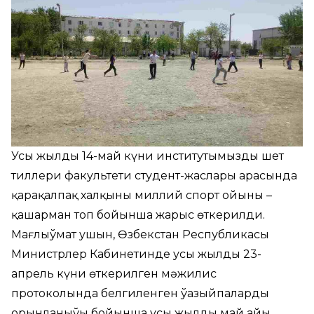
Усы жылдың 14-май күни институтымыздың шет
тиллери факультети студент-жаслары арасында
қарақалпақ халқының миллий спорт ойыны –
қашарман топ бойынша жарыс өткерилди.
Мағлыўмат ушын, Өзбекстан Республикасы
Министрлер Кабинетинде усы жылдың 23-
апрель күни өткерилген мәжилис
протоколында белгиленген ўазыйпалардың
орынланыўы бойынша усы жылдың май айы