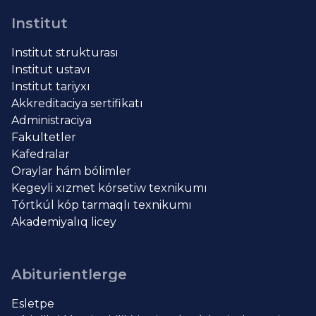
Institut
Institut strukturası
Institut ustavı
Institut tariyxı
Akkreditaciya sertifikatı
Administraciya
Fakultetler
Kafedralar
Oraylar hám bólimler
Kegeyli xızmet kórsetiw texnikumı
Tórtkúl kóp tarmaqlı texnikumı
Akademiyalıq licey
Abiturientlerge
Esletpe