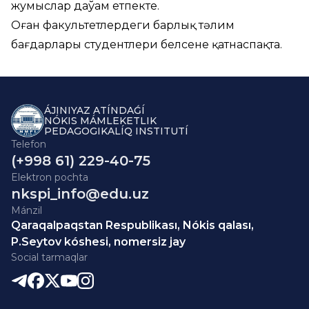
жумыслар даўам етпекте.
Оған факультетлердеги барлық тәлим
бағдарлары студентлери белсене қатнаспақта.
ÁJINIYAZ ATÍNDAǴÍ
NÓKIS MÁMLEKETLIK
PEDAGOGIKALÍQ INSTITUTÍ
Telefon
(+998 61) 229-40-75
Elektron pochta
nkspi_info@edu.uz
Mánzil
Qaraqalpaqstan Respublikası, Nókis qalası,
P.Seytov kóshesi, nomersiz jay
Social tarmaqlar