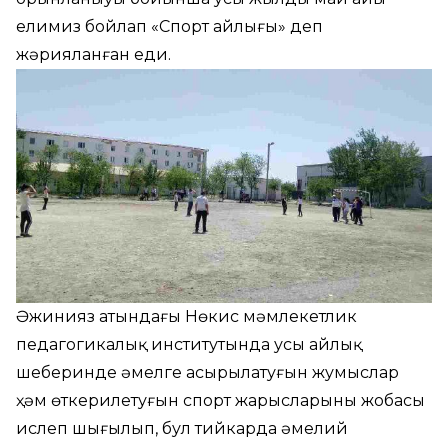
елимиз бойлап «Спорт айлығы» деп
жәрияланған еди.
Әжинияз атындағы Нөкис мәмлекетлик
педагогикалық институтында усы айлық
шеңберинде әмелге асырылатуғын жумыслар
ҳәм өткерилетуғын спорт жарысларының жобасы
ислеп шығылып, бул тийкарда әмелий