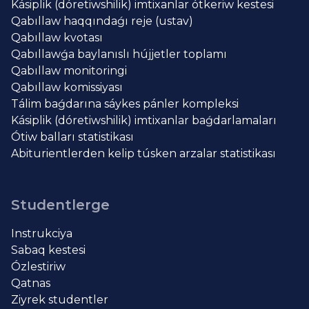
Kásiplik (dóretiwshilik) imtixanlar ótkeriw kestesi
Qabıllaw haqqındaǵı reje (ustav)
Qabıllaw kvotası
Qabıllawǵa baylanıslı hújjetler toplamı
Qabıllaw monitoringi
Qabıllaw komissiyası
Tálim baǵdarına sáykes pánler kompleksi
Kásiplik (dóretiwshilik) imtixanlar baǵdarlamaları
Ótiw balları statistikası
Abiturientlerden kelip túsken arzalar statistikası
Studentlerge
Instrukciya
Sabaq kestesi
Ózlestiriw
Qatnas
Ziyrek studentler