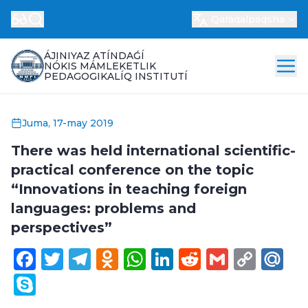
Qaraqalpaqsha
ÁJINIYAZ ATÍNDAǴÍ
NÓKIS MÁMLEKETLIK
PEDAGOGIKALÍQ INSTITUTÍ
Juma, 17-may 2019
There was held international scientific-
practical conference on the topic
“Innovations in teaching foreign
languages: problems and
perspectives”
Facebook
Twitter
Telegram
Odnoklassniki
WhatsApp
LinkedIn
Reddit
Gmail
Cop
Ma
Link
Skype