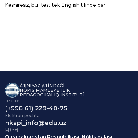
Keshiresiz, bul test tek
English
tilinde bar.
ÁJINIYAZ ATÍNDAǴÍ
NÓKIS MÁMLEKETLIK
PEDAGOGIKALÍQ INSTITUTÍ
Telefon
(+998 61) 229-40-75
Elektron pochta
nkspi_info@edu.uz
Mánzil
Qaraqalpaqstan Respublikası, Nókis qalası,