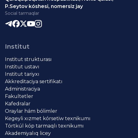
P.Seytov kóshesi, nomersiz jay
Social tarmaqlar
Institut
Institut strukturası
Institut ustavı
Institut tariyxı
Akkreditaciya sertifikatı
Administraciya
Fakultetler
Kafedralar
Oraylar hám bólimler
Kegeyli xızmet kórsetiw texnikumı
Tórtkúl kóp tarmaqlı texnikumı
Akademiyalıq licey