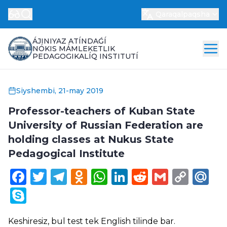
Qaraqalpaqsha
ÁJINIYAZ ATÍNDAǴÍ
NÓKIS MÁMLEKETLIK
PEDAGOGIKALÍQ INSTITUTÍ
Siyshembi, 21-may 2019
Professor-teachers of Kuban State
University of Russian Federation are
holding classes at Nukus State
Pedagogical Institute
Facebook
Twitter
Telegram
Odnoklassniki
WhatsApp
LinkedIn
Reddit
Gmail
Cop
Ma
Link
Skype
Keshiresiz, bul test tek
English
tilinde bar.