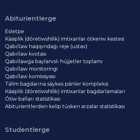
Abiturientlerge
Esletpe
Kásiplik (dóretiwshilik) imtixanlar ótkeriw kestesi
Qabıllaw haqqındaǵı reje (ustav)
Qabıllaw kvotası
Qabıllawǵa baylanıslı hújjetler toplamı
Qabıllaw monitoringi
Qabıllaw komissiyası
Tálim baǵdarına sáykes pánler kompleksi
Kásiplik (dóretiwshilik) imtixanlar baǵdarlamaları
Ótiw balları statistikası
Abiturientlerden kelip túsken arzalar statistikası
Studentlerge