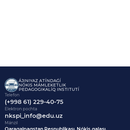
ÁJINIYAZ ATÍNDAǴÍ
NÓKIS MÁMLEKETLIK
PEDAGOGIKALÍQ INSTITUTÍ
Telefon
(+998 61) 229-40-75
Elektron pochta
nkspi_info@edu.uz
Mánzil
Qaraqalpaqstan Respublikası, Nókis qalası,