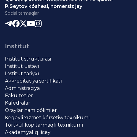
P.Seytov kóshesi, nomersiz jay
Social tarmaqlar
Institut
Institut strukturası
Institut ustavı
Institut tariyxı
Akkreditaciya sertifikatı
Administraciya
Fakultetler
Kafedralar
Oraylar hám bólimler
Kegeyli xızmet kórsetiw texnikumı
Tórtkúl kóp tarmaqlı texnikumı
Akademiyalıq licey