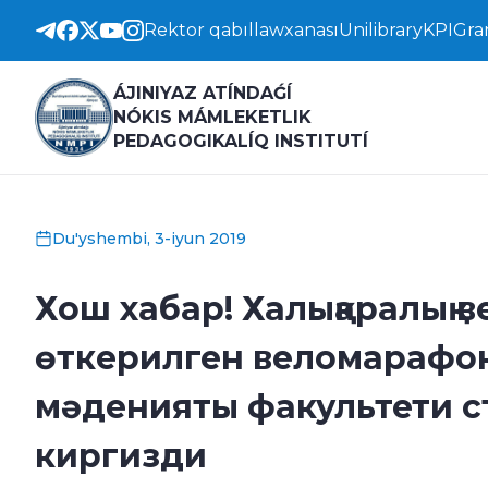
Rektor qabıllawxanası
Unilibrary
KPI
Gra
ÁJINIYAZ ATÍNDAǴÍ
NÓKIS MÁMLEKETLIK
PEDAGOGIKALÍQ INSTITUTÍ
Du'yshembi, 3-iyun 2019
Хош хабар! Халықаралық 
өткерилген веломарафо
мәденияты факультети с
киргизди