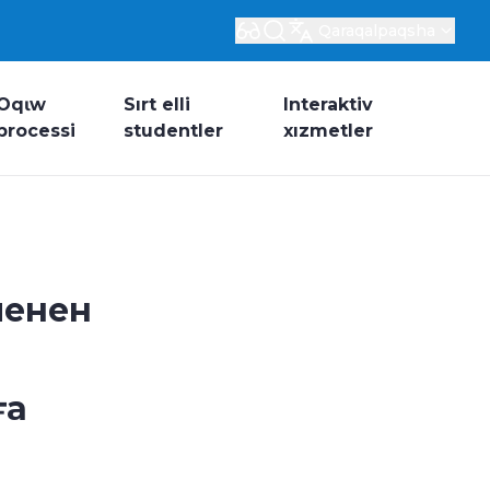
Qaraqalpaqsha
Oqɩw
Sırt elli
Interaktiv
processi
studentler
xızmetler
менен
ға