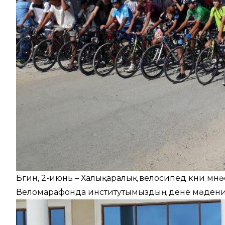
Бүгин, 2-июнь – Халықаралық велосипед күни м
Веломарафонда институтымыздың дене мәденият