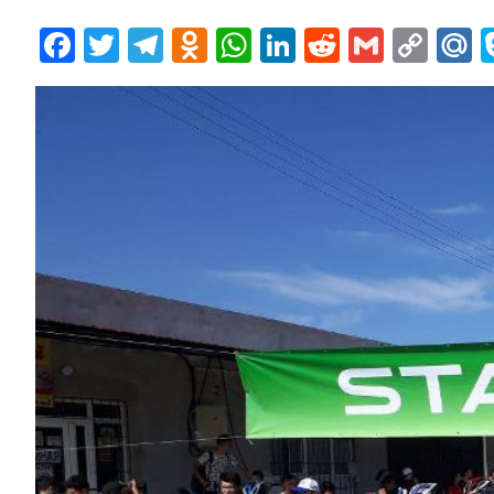
Facebook
Twitter
Telegram
Odnoklassniki
WhatsApp
LinkedIn
Reddit
Gmail
Cop
M
Lin