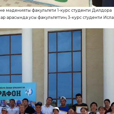
не мәденияты факультети 1-курс студенти Дилдора
лар арасында усы факультеттиң 3-курс студенти Исл