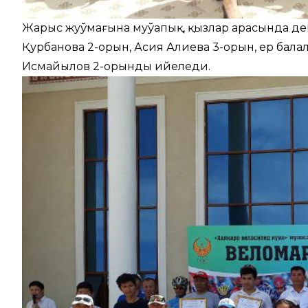
Жарыс жуўмағына муўапық, қызлар арасында де
Қурбанова 2-орын, Асия Алиева 3-орын, ер бала
Исмайылов 2-орынды ийеледи.