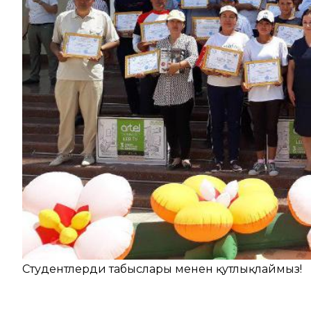
Студентлерди табыслары менен қутлықлаймыз!