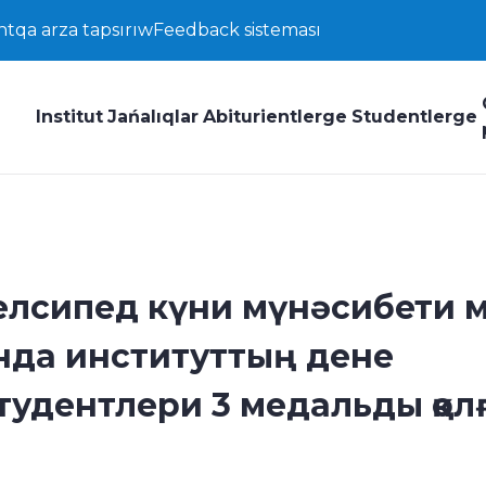
ntqa arza tapsırıw
Feedback sisteması
Institut
Jańalıqlar
Abiturientlerge
Studentlerge
велсипед күни мүнәсибети 
нда институттың дене
тудентлери 3 медальды қол