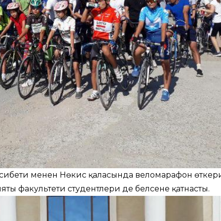
үнәсибети менен Нөкис қаласында веломарафон өткер
ы факультети студентлери де белсене қатнасты.