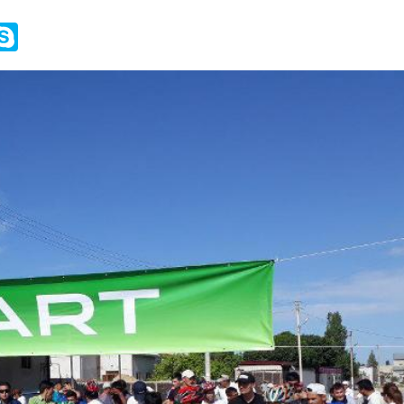
y
ail.Ru
Skype
k