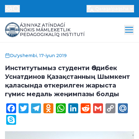
Qaraqalpaqsha
ÁJINIYAZ ATÍNDAǴÍ
NÓKIS MÁMLEKETLIK
PEDAGOGIKALÍQ INSTITUTÍ
Du'yshembi, 17-iyun 2019
Институтымыз студенти Әбдибек
Уснатдинов Қазақстанның Шымкент
қаласында өткерилген жарыста
гүмис медаль жеңимпазы болды
Facebook
Twitter
Telegram
Odnoklassniki
WhatsApp
LinkedIn
Reddit
Gmail
Cop
Ma
Link
Skype