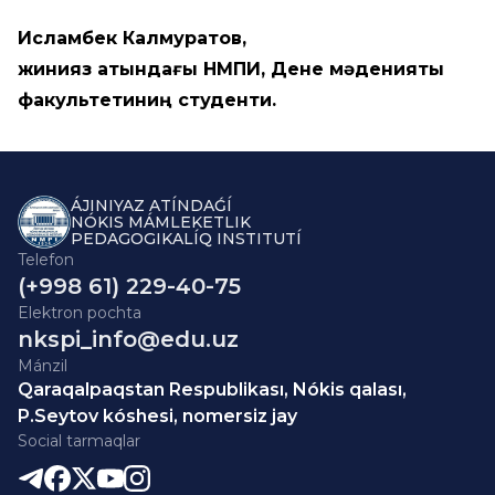
Исламбек Калмуратов,
Әжинияз атындағы НМПИ, Дене мәденияты
факультетиниң студенти.
ÁJINIYAZ ATÍNDAǴÍ
NÓKIS MÁMLEKETLIK
PEDAGOGIKALÍQ INSTITUTÍ
Telefon
(+998 61) 229-40-75
Elektron pochta
nkspi_info@edu.uz
Mánzil
Qaraqalpaqstan Respublikası, Nókis qalası,
P.Seytov kóshesi, nomersiz jay
Social tarmaqlar