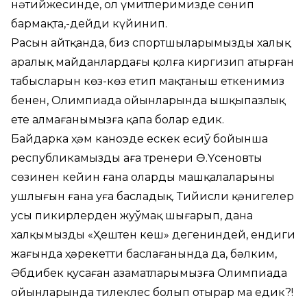
нәтийжесинде, ол үмитлеримизде сөнип
бармақта,-дейди күйинип.
Расын айтқанда, биз спортшыларымыздың халық
аралық майданлардағы қолға киргизип атырған
табысларын көз-көз етип мақтаныш еткенимиз
бенен, Олимпиада ойынларында ышқыпазлық
ете алмағанымызға қапа болар едик.
Байдарка ҳәм каноэде ескек есиў бойынша
республикамыздың аға тренери Ө.Үсеновтың
сөзинен кейин ғана олардың машқалаларының
ушлығын ғана уға басладық. Тийисли қәнигелер
усы пикирлерден жуўмақ шығарып, дана
халқымыздың «Ҳештен кеш» дегениндей, ендиги
жағында ҳәрекетти баслағанында да, бәлким,
Әбдибек қусаған азаматларымызға Олимпиада
ойынларында тилеклес болып отырар ма едик?!