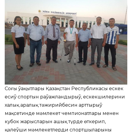
Соңғы ўақытлары Қазақстан Республикасы ескек
есиў спортын раўажландырыў, ескекшилериниң
халық аралық тәжирийбесин арттырыў
мақсетинде мәмлекет чемпионатлары менен
кубок жарысларын ашық түрде өткерип,
қәлеўши мәмлекетлердиң спортшыларының