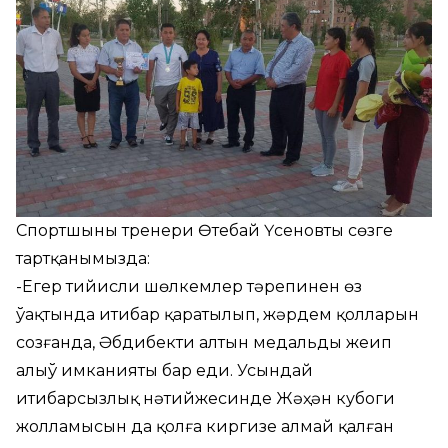
Спортшының тренери Өтебай Үсеновты сөзге
тартқанымызда:
-Егер тийисли шөлкемлер тәрепинен өз
ўақтында итибар қаратылып, жәрдем қолларын
созғанда, Әбдибектиң алтын медальды жеңип
алыў имканияты бар еди. Усындай
итибарсызлық нәтийжесинде Жәҳән кубоги
жолламысын да қолға киргизе алмай қалған