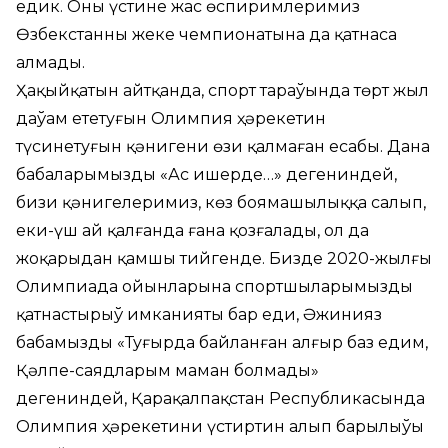
едик. Оның үстине жас өспиримлеримиз
Өзбекстанның жеке чемпионатына да қатнаса
алмады.
Ҳақыйқатын айтқанда, спорт тараўында төрт жыл
даўам ететуғын Олимпия ҳәрекетин
түсинетуғын қәнигениң өзи қалмаған есабы. Дана
бабаларымыздың «Ас ишерде…» дегениндей,
бизиң қәнигелеримиз, көз боямашылыққа салып,
еки-үш ай қалғанда ғана қозғалады, ол да
жоқарыдан қамшы тийгенде. Бизде 2020-жылғы
Олимпиада ойынларына спортшыларымызды
қатнастырыў имканияты бар еди, Әжинияз
бабамыздың «Туғырда байланған алғыр баз едим,
Қәлпе-саядларым маман болмады»
дегениндей, Қарақалпақстан Республикасында
Олимпия ҳәрекетиниң үстиртин алып барылыўы