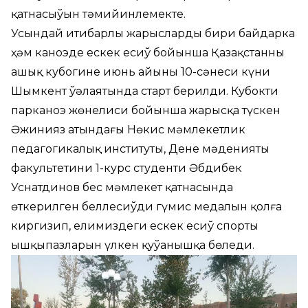
қатнасыўын тәмийинлемекте.
Усындай итибарлы жарыслардың бири байдарка
ҳәм каноэде ескек есиў бойынша Қазақстанның
ашық кубогине июнь айының 10-сәнеси күни
Шымкент ўәлаятында старт берилди. Кубоктиң
парканоэ жөнелиси бойынша жарысқа түскен
Әжинияз атындағы Нөкис мәмлекетлик
педагогикалық институты, Дене мәденияты
факультетиниң 1-курс студенти Әбдибек
Уснатдинов бес мәмлекет қатнасында
өткерилген беллесиўдиң гүмис медалын қолға
киргизип, елимиздеги ескек есиў спорты
ышқыпазларын үлкен қуўанышқа бөледи.