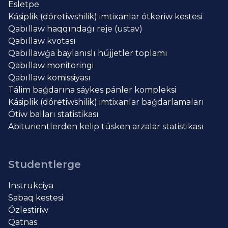
Esletpe
Kásiplik (dóretiwshilik) imtixanlar ótkeriw kestesi
Qabıllaw haqqındaǵı reje (ustav)
Qabıllaw kvotası
Qabıllawǵa baylanıslı hújjetler toplamı
Qabıllaw monitoringi
Qabıllaw komissiyası
Tálim baǵdarına sáykes pánler kompleksi
Kásiplik (dóretiwshilik) imtixanlar baǵdarlamaları
Ótiw balları statistikası
Abiturientlerden kelip túsken arzalar statistikası
Studentlerge
Instrukciya
Sabaq kestesi
Ózlestiriw
Qatnas