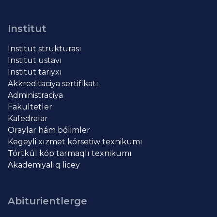
Institut
Institut strukturası
Institut ustavı
Institut tariyxı
Akkreditaciya sertifikatı
Administraciya
Fakultetler
Kafedralar
Oraylar hám bólimler
Kegeyli xızmet kórsetiw texnikumı
Tórtkúl kóp tarmaqlı texnikumı
Akademiyalıq licey
Abiturientlerge